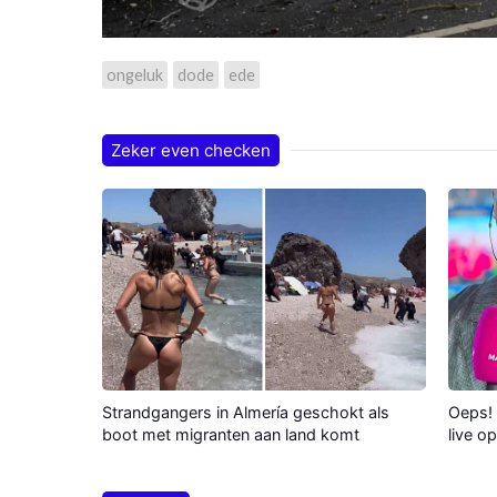
ongeluk
dode
ede
Zeker even checken
Strandgangers in Almería geschokt als
Oeps! 
boot met migranten aan land komt
live o