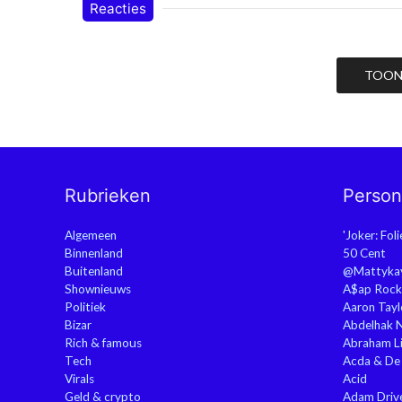
Reacties
TOON 
Rubrieken
Perso
Algemeen
'Joker: Fol
Binnenland
50 Cent
Buitenland
@Mattyka
Shownieuws
A$ap Rock
Politiek
Aaron Tayl
Bizar
Abdelhak 
Rich & famous
Abraham Li
Tech
Acda & De
Virals
Acid
Geld & crypto
Adam Driv