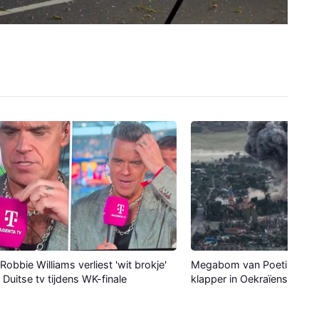
Robbie Williams verliest 'wit brokje'
Megabom van Poetin maak
p Duitse tv tijdens WK-finale
klapper in Oekraïense stad