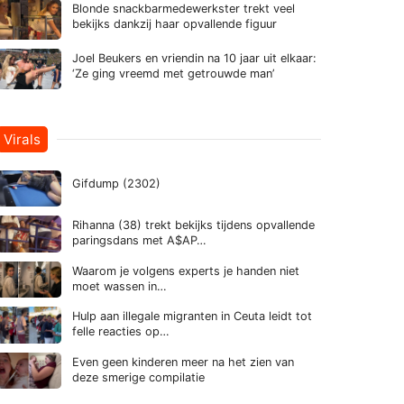
Blonde snackbarmedewerkster trekt veel
bekijks dankzij haar opvallende figuur
Joel Beukers en vriendin na 10 jaar uit elkaar:
‘Ze ging vreemd met getrouwde man’
Virals
Gifdump (2302)
Rihanna (38) trekt bekijks tijdens opvallende
paringsdans met A$AP…
Waarom je volgens experts je handen niet
moet wassen in…
Hulp aan illegale migranten in Ceuta leidt tot
felle reacties op…
Even geen kinderen meer na het zien van
deze smerige compilatie