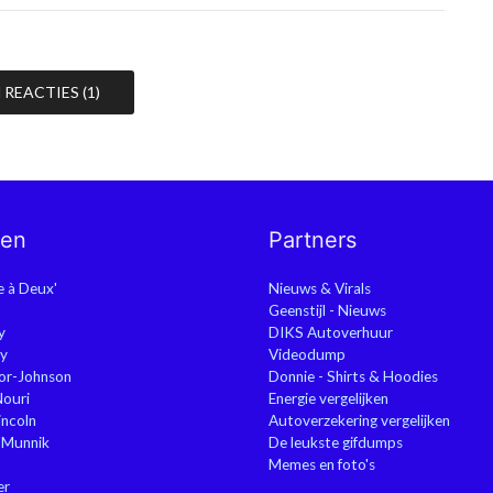
REACTIES (1)
nen
Partners
ie à Deux'
Nieuws & Virals
Geenstijl - Nieuws
y
DIKS Autoverhuur
y
Videodump
or-Johnson
Donnie - Shirts & Hoodies
Nouri
Energie vergelijken
ncoln
Autoverzekering vergelijken
 Munnik
De leukste gifdumps
Memes en foto's
er