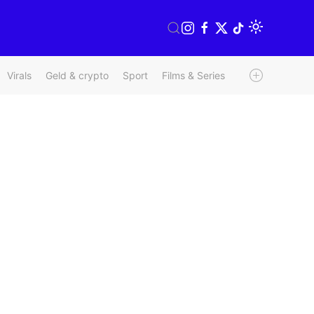
Virals
Geld & crypto
Sport
Films & Series
Radio & TV
We