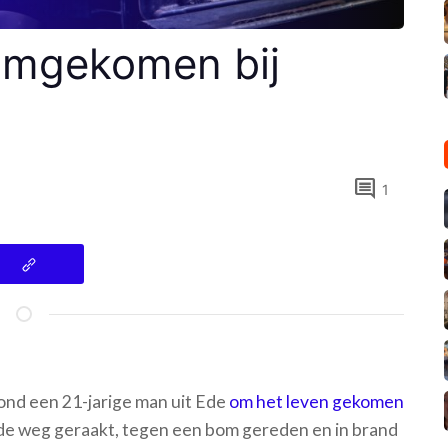
 omgekomen bij
comment
1
nd een 21-jarige man uit Ede
om het leven gekomen
n de weg geraakt, tegen een bom gereden en in brand