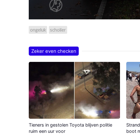
ongeluk
scholier
Zeker even checken
Tieners in gestolen Toyota blijven politie
Strand
ruim een uur voor
boot m