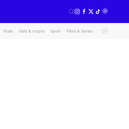
Virals
Geld & crypto
Sport
Films & Series
Radio & TV
We