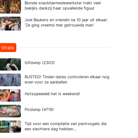
Blonde snackbarmedewerkster trekt veel
bekijks dankzij haar opvallende figuur
Joel Beukers en vriendin na 10 jaar uit elkaar:
‘Ze ging vreemd met getrouwde man’
Virals
Gifdump (2303)
BUSTED! Tinder-dates controleren elkaar nog
even voor ze aanbellen
Hotssjeeeeéé het is weekend!
Picdump (4719)
Tijd voor een compilatie van pechvogels die
een slechtere dag hebben…