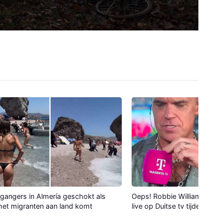
gangers in Almería geschokt als
Oeps! Robbie Williams verli
et migranten aan land komt
live op Duitse tv tijdens WK