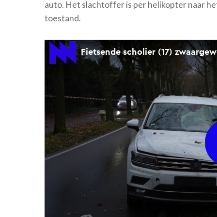
auto. Het slachtoffer is per helikopter naar he
toestand.