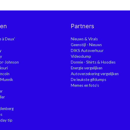
nen
Partners
ie à Deux'
Nieuws & Virals
Geenstijl - Nieuws
y
DIKS Autoverhuur
y
Videodump
or-Johnson
Donnie - Shirts & Hoodies
Nouri
Energie vergelijken
ncoln
Autoverzekering vergelijken
 Munnik
De leukste gifdumps
Memes en foto's
er
ler
ndenberg
ps
sday tip