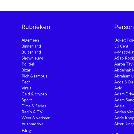
Rubrieken
Perso
Algemeen
'Joker: Fol
Binnenland
50 Cent
Buitenland
@Mattyka
Shownieuws
A$ap Rock
Politiek
Aaron Tayl
Bizar
Abdelhak 
Rich & famous
Abraham Li
Tech
Acda & De
Virals
Acid
Geld & crypto
Adam Driv
Sport
Adam Sand
Films & Series
Adele
Radio & TV
Adrian Va
Weer & verkeer
Adrie Kno
Automotive
After King
Blogs