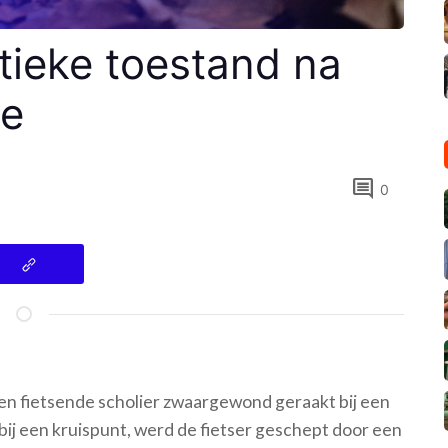
ritieke toestand na
ze
comment
0
n fietsende scholier zwaargewond geraakt bij een
bij een kruispunt, werd de fietser geschept door een