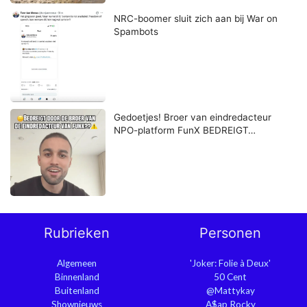
NRC-boomer sluit zich aan bij War on
Spambots
Gedoetjes! Broer van eindredacteur
NPO-platform FunX BEDREIGT…
Rubrieken
Personen
Algemeen
'Joker: Folie à Deux'
Binnenland
50 Cent
Buitenland
@Mattykay
Shownieuws
A$ap Rocky