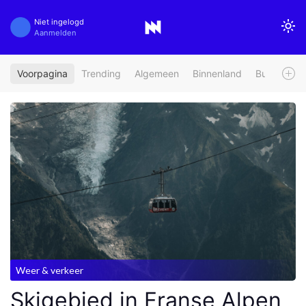
Niet ingelogd
Aanmelden
Voorpagina
Trending
Algemeen
Binnenland
Buitenland
Weer & verkeer
Skigebied in Franse Alpen