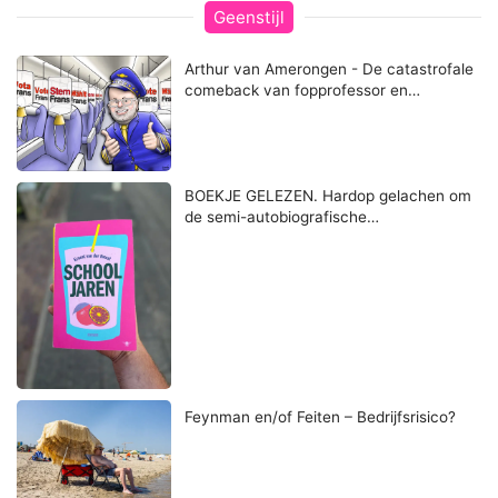
Geenstijl
Arthur van Amerongen - De catastrofale
comeback van fopprofessor en…
BOEKJE GELEZEN. Hardop gelachen om
de semi-autobiografische…
Feynman en/of Feiten – Bedrijfsrisico?