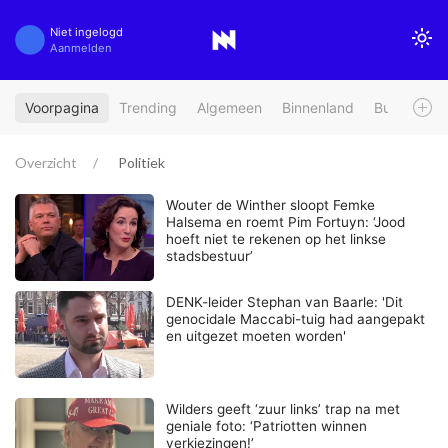
Niet ingelogd
Aanmelden
Voorpagina
Trending
Algemeen
Binnenland
Buitenland
Overzicht
Politiek
Wouter de Winther sloopt Femke
Halsema en roemt Pim Fortuyn: ‘Jood
hoeft niet te rekenen op het linkse
stadsbestuur’
DENK-leider Stephan van Baarle: 'Dit
genocidale Maccabi-tuig had aangepakt
en uitgezet moeten worden'
Wilders geeft ‘zuur links’ trap na met
geniale foto: ‘Patriotten winnen
verkiezingen!’