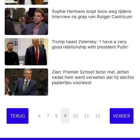
Sophie Hermans loopt boos weg tijdens
interview na grap van Rutger Castricum
Trump naast Zelensky: 'I have a very
good relationship with president Putin'
Zien: Premier Schoof botst met Jetten
nadat hem werd verweten dat hij slechts
papiertjes voorleest
TERUG
6
7
8
9
10
11
12
VERDER