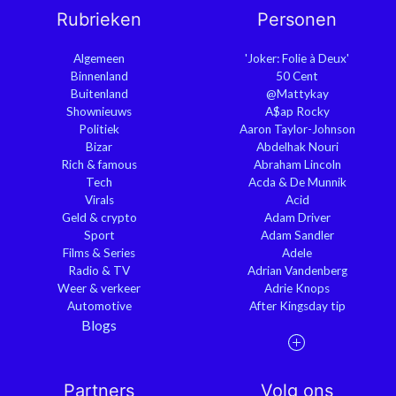
Rubrieken
Personen
Algemeen
'Joker: Folie à Deux'
Binnenland
50 Cent
Buitenland
@Mattykay
Shownieuws
A$ap Rocky
Politiek
Aaron Taylor-Johnson
Bizar
Abdelhak Nouri
Rich & famous
Abraham Lincoln
Tech
Acda & De Munnik
Virals
Acid
Geld & crypto
Adam Driver
Sport
Adam Sandler
Films & Series
Adele
Radio & TV
Adrian Vandenberg
Weer & verkeer
Adrie Knops
Automotive
After Kingsday tip
Blogs
Partners
Volg ons