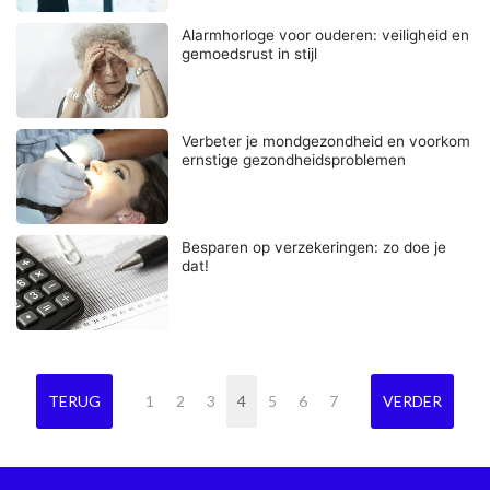
Alarmhorloge voor ouderen: veiligheid en
gemoedsrust in stijl
Verbeter je mondgezondheid en voorkom
ernstige gezondheidsproblemen
Besparen op verzekeringen: zo doe je
dat!
TERUG
1
2
3
4
5
6
7
VERDER