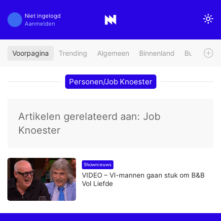
Niet ingelogd
Aanmelden
Voorpagina
Trending
Algemeen
Binnenland
Buitenland
Personen/Job Knoester
Artikelen gerelateerd aan: Job
Knoester
Shownieuws
VIDEO – VI-mannen gaan stuk om B&B
Vol Liefde