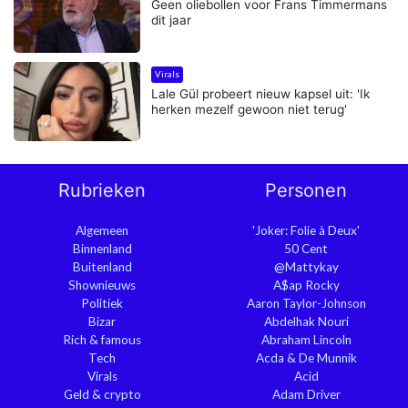
Geen oliebollen voor Frans Timmermans
dit jaar
Virals
Lale Gül probeert nieuw kapsel uit: 'Ik
herken mezelf gewoon niet terug'
Rubrieken
Personen
Algemeen
'Joker: Folie à Deux'
Binnenland
50 Cent
Buitenland
@Mattykay
Shownieuws
A$ap Rocky
Politiek
Aaron Taylor-Johnson
Bizar
Abdelhak Nouri
Rich & famous
Abraham Lincoln
Tech
Acda & De Munnik
Virals
Acid
Geld & crypto
Adam Driver