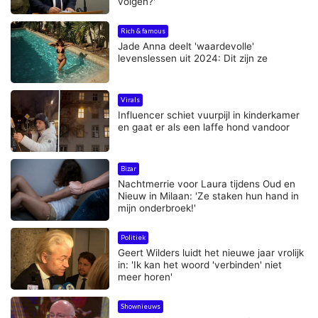
volgen?'
Rich & famous
Jade Anna deelt 'waardevolle'
levenslessen uit 2024: Dit zijn ze
Virals
Influencer schiet vuurpijl in kinderkamer
en gaat er als een laffe hond vandoor
Bizar
Nachtmerrie voor Laura tijdens Oud en
Nieuw in Milaan: 'Ze staken hun hand in
mijn onderbroek!'
Politiek
Geert Wilders luidt het nieuwe jaar vrolijk
in: 'Ik kan het woord 'verbinden' niet
meer horen'
Shownieuws