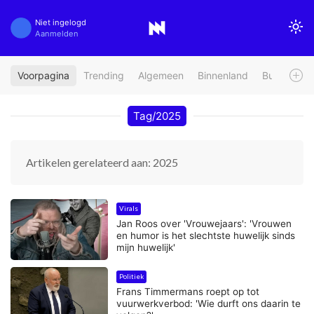
Niet ingelogd
Aanmelden
Voorpagina
Trending
Algemeen
Binnenland
Buitenland
Tag/2025
Artikelen gerelateerd aan: 2025
Virals
Jan Roos over 'Vrouwejaars': 'Vrouwen
en humor is het slechtste huwelijk sinds
mijn huwelijk'
Politiek
Frans Timmermans roept op tot
vuurwerkverbod: 'Wie durft ons daarin te