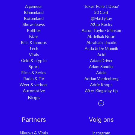
Algemeen
'Joker: Folie à Deux'
Binnenland
50 Cent
Buitenland
@Mattykay
Shownieuws
A$ap Rocky
Politiek
Aaron Taylor-Johnson
Bizar
Abdelhak Nouri
Rich & famous
Abraham Lincoln
Tech
Acda & De Munnik
Virals
Acid
Geld & crypto
Adam Driver
Sport
Adam Sandler
Films & Series
Adele
Radio & TV
Adrian Vandenberg
Weer & verkeer
Adrie Knops
Automotive
After Kingsday tip
Blogs
Partners
Volg ons
Nieuws & Virals
Instagram