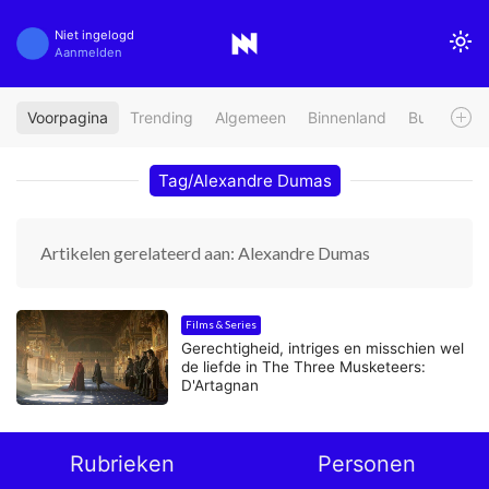
Niet ingelogd
Aanmelden
Voorpagina
Trending
Algemeen
Binnenland
Buitenland
Tag/Alexandre Dumas
Artikelen gerelateerd aan: Alexandre Dumas
Films & Series
Gerechtigheid, intriges en misschien wel
de liefde in The Three Musketeers:
D'Artagnan
Rubrieken
Personen