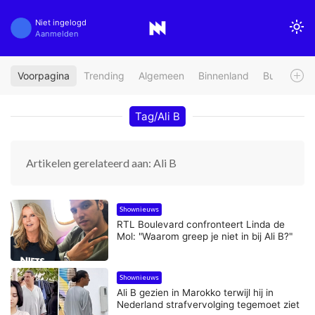
Niet ingelogd
Aanmelden
Voorpagina
Trending
Algemeen
Binnenland
Buitenland
Tag/Ali B
Artikelen gerelateerd aan: Ali B
Shownieuws
RTL Boulevard confronteert Linda de
Mol: "Waarom greep je niet in bij Ali B?"
Shownieuws
Ali B gezien in Marokko terwijl hij in
Nederland strafvervolging tegemoet ziet