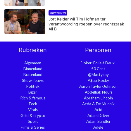
Shownieuws
Jort Kelder wil Tim Hofman ter
verantwoording roepen over rechtszaak
Ali B
Rubrieken
Personen
Algemeen
'Joker: Folie à Deux'
Binnenland
50 Cent
Buitenland
@Mattykay
Shownieuws
A$ap Rocky
Politiek
Aaron Taylor-Johnson
Bizar
Abdelhak Nouri
Rich & famous
Abraham Lincoln
Tech
Acda & De Munnik
Virals
Acid
Geld & crypto
Adam Driver
Sport
Adam Sandler
Films & Series
Adele