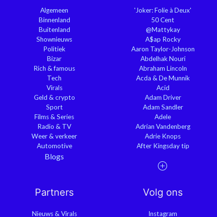
Algemeen
'Joker: Folie à Deux'
Binnenland
50 Cent
Buitenland
@Mattykay
Shownieuws
A$ap Rocky
Politiek
Aaron Taylor-Johnson
Bizar
Abdelhak Nouri
Rich & famous
Abraham Lincoln
Tech
Acda & De Munnik
Virals
Acid
Geld & crypto
Adam Driver
Sport
Adam Sandler
Films & Series
Adele
Radio & TV
Adrian Vandenberg
Weer & verkeer
Adrie Knops
Automotive
After Kingsday tip
Blogs
Partners
Volg ons
Nieuws & Virals
Instagram