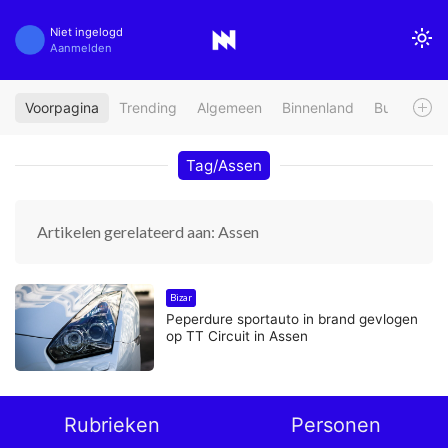
Niet ingelogd
Aanmelden
Voorpagina
Trending
Algemeen
Binnenland
Buitenland
Tag/Assen
Artikelen gerelateerd aan: Assen
Bizar
Peperdure sportauto in brand gevlogen
op TT Circuit in Assen
Rubrieken
Personen