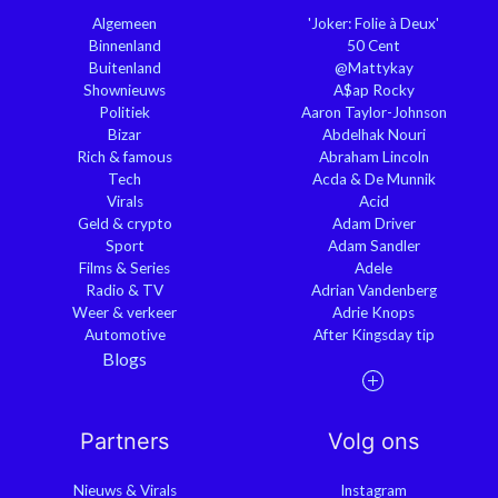
Algemeen
'Joker: Folie à Deux'
Binnenland
50 Cent
Buitenland
@Mattykay
Shownieuws
A$ap Rocky
Politiek
Aaron Taylor-Johnson
Bizar
Abdelhak Nouri
Rich & famous
Abraham Lincoln
Tech
Acda & De Munnik
Virals
Acid
Geld & crypto
Adam Driver
Sport
Adam Sandler
Films & Series
Adele
Radio & TV
Adrian Vandenberg
Weer & verkeer
Adrie Knops
Automotive
After Kingsday tip
Blogs
Partners
Volg ons
Nieuws & Virals
Instagram