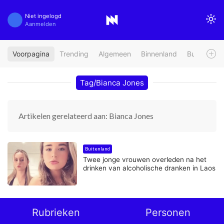
Niet ingelogd
Aanmelden
Voorpagina
Trending
Algemeen
Binnenland
Buitenland
Tag/Bianca Jones
Artikelen gerelateerd aan: Bianca Jones
Buitenland
Twee jonge vrouwen overleden na het
drinken van alcoholische dranken in Laos
Rubrieken
Personen