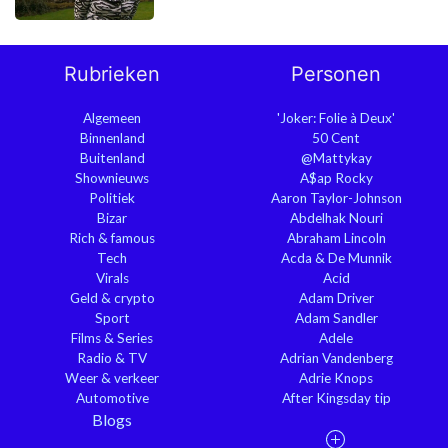
Rubrieken
Personen
Algemeen
'Joker: Folie à Deux'
Binnenland
50 Cent
Buitenland
@Mattykay
Shownieuws
A$ap Rocky
Politiek
Aaron Taylor-Johnson
Bizar
Abdelhak Nouri
Rich & famous
Abraham Lincoln
Tech
Acda & De Munnik
Virals
Acid
Geld & crypto
Adam Driver
Sport
Adam Sandler
Films & Series
Adele
Radio & TV
Adrian Vandenberg
Weer & verkeer
Adrie Knops
Automotive
After Kingsday tip
Blogs