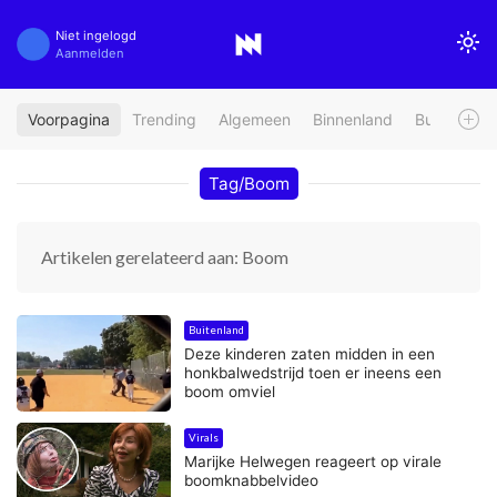
Niet ingelogd
Aanmelden
Voorpagina
Trending
Algemeen
Binnenland
Buitenland
Tag/Boom
Artikelen gerelateerd aan: Boom
Buitenland
Deze kinderen zaten midden in een
honkbalwedstrijd toen er ineens een
boom omviel
Virals
Marijke Helwegen reageert op virale
boomknabbelvideo