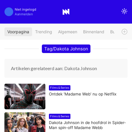
Niet ingelogd
Aanmelden
Voorpagina
Trending
Algemeen
Binnenland
Buitenland
Tag/Dakota Johnson
Artikelen gerelateerd aan: Dakota Johnson
Films & Series
Ontdek 'Madame Web' nu op Netflix
Films & Series
Dakota Johnson in de hoofdrol in Spider-
Man spin-off Madame Webb