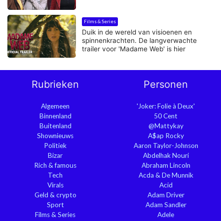
Films & Series
Duik in de wereld van visioenen en
spinnenkrachten. De langverwachte
trailer voor 'Madame Web' is hier
Rubrieken
Personen
Algemeen
'Joker: Folie à Deux'
Binnenland
50 Cent
Buitenland
@Mattykay
Shownieuws
A$ap Rocky
Politiek
Aaron Taylor-Johnson
Bizar
Abdelhak Nouri
Rich & famous
Abraham Lincoln
Tech
Acda & De Munnik
Virals
Acid
Geld & crypto
Adam Driver
Sport
Adam Sandler
Films & Series
Adele