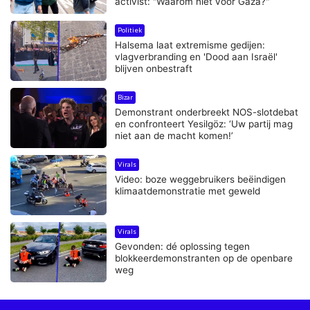
activist: "Waarom niet voor Gaza?"
Politiek
Halsema laat extremisme gedijen:
vlagverbranding en 'Dood aan Israël'
blijven onbestraft
Bizar
Demonstrant onderbreekt NOS-slotdebat
en confronteert Yesilgöz: ‘Uw partij mag
niet aan de macht komen!’
Virals
Video: boze weggebruikers beëindigen
klimaatdemonstratie met geweld
Virals
Gevonden: dé oplossing tegen
blokkeerdemonstranten op de openbare
weg