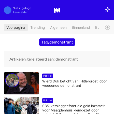
Niet ingelogd
Aanmelden
Voorpagina
Trending
Algemeen
Binnenland
Buitenland
Tag/demonstrant
Artikelen gerelateerd aan: demonstrant
Politiek
Wierd Duk beticht van 'Hitlergroet' door
woedende demonstrant
Politiek
SBS-verslaggeefster die geld inzamelt
voor Maagdenhuis klemgezet door