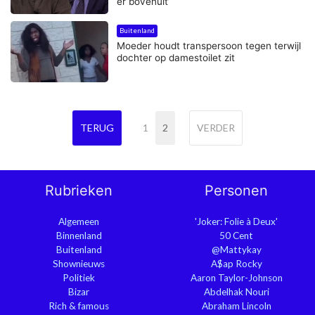
er bovenuit’
Buitenland
Moeder houdt transpersoon tegen terwijl
dochter op damestoilet zit
TERUG
1
2
VERDER
Rubrieken
Personen
Algemeen
'Joker: Folie à Deux'
Binnenland
50 Cent
Buitenland
@Mattykay
Shownieuws
A$ap Rocky
Politiek
Aaron Taylor-Johnson
Bizar
Abdelhak Nouri
Rich & famous
Abraham Lincoln