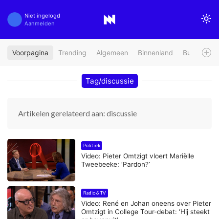
Niet ingelogd
Aanmelden
Voorpagina
Trending
Algemeen
Binnenland
Buitenland
Tag/discussie
Artikelen gerelateerd aan: discussie
Politiek
Video: Pieter Omtzigt vloert Mariëlle
Tweebeeke: ‘Pardon?’
Radio & TV
Video: René en Johan oneens over Pieter
Omtzigt in College Tour-debat: ‘Hij steekt