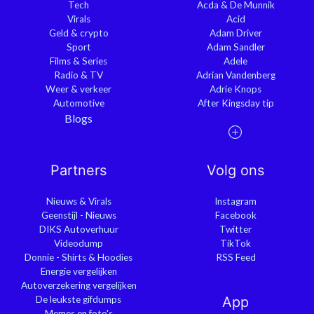
Tech
Acda & De Munnik
Virals
Acid
Geld & crypto
Adam Driver
Sport
Adam Sandler
Films & Series
Adele
Radio & TV
Adrian Vandenberg
Weer & verkeer
Adrie Knops
Automotive
After Kingsday tip
Blogs
Partners
Volg ons
Nieuws & Virals
Instagram
Geenstijl - Nieuws
Facebook
DIKS Autoverhuur
Twitter
Videodump
TikTok
Donnie - Shirts & Hoodies
RSS Feed
Energie vergelijken
Autoverzekering vergelijken
De leukste gifdumps
App
Memes en foto's