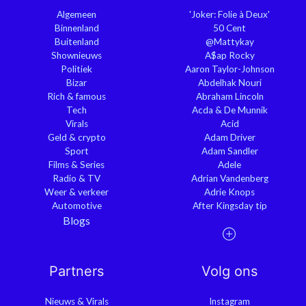
Algemeen
'Joker: Folie à Deux'
Binnenland
50 Cent
Buitenland
@Mattykay
Shownieuws
A$ap Rocky
Politiek
Aaron Taylor-Johnson
Bizar
Abdelhak Nouri
Rich & famous
Abraham Lincoln
Tech
Acda & De Munnik
Virals
Acid
Geld & crypto
Adam Driver
Sport
Adam Sandler
Films & Series
Adele
Radio & TV
Adrian Vandenberg
Weer & verkeer
Adrie Knops
Automotive
After Kingsday tip
Blogs
Partners
Volg ons
Nieuws & Virals
Instagram