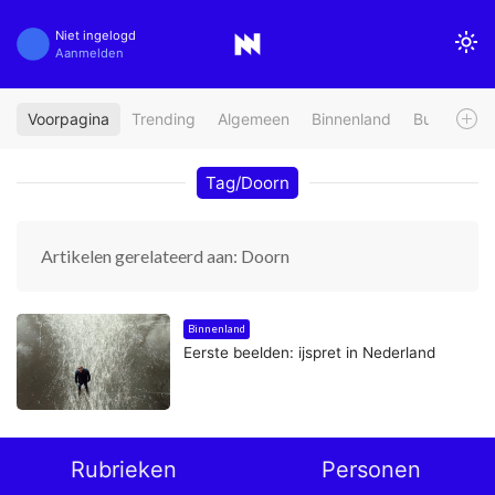
Niet ingelogd
Aanmelden
Voorpagina
Trending
Algemeen
Binnenland
Buitenland
Tag/Doorn
Artikelen gerelateerd aan: Doorn
Binnenland
Eerste beelden: ijspret in Nederland
Rubrieken
Personen