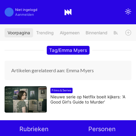
Niet ingelogd
Aanmelden
Voorpagina
Trending
Algemeen
Binnenland
Buitenland
Tag/Emma Myers
Artikelen gerelateerd aan: Emma Myers
Films & Series
Nieuwe serie op Netflix boeit kijkers: 'A
Good Girl's Guide to Murder'
Rubrieken
Personen