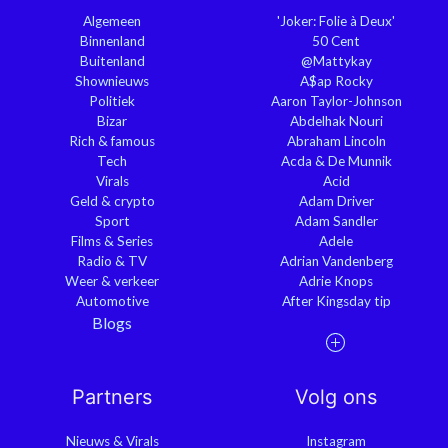
Algemeen
'Joker: Folie à Deux'
Binnenland
50 Cent
Buitenland
@Mattykay
Shownieuws
A$ap Rocky
Politiek
Aaron Taylor-Johnson
Bizar
Abdelhak Nouri
Rich & famous
Abraham Lincoln
Tech
Acda & De Munnik
Virals
Acid
Geld & crypto
Adam Driver
Sport
Adam Sandler
Films & Series
Adele
Radio & TV
Adrian Vandenberg
Weer & verkeer
Adrie Knops
Automotive
After Kingsday tip
Blogs
Partners
Volg ons
Nieuws & Virals
Instagram