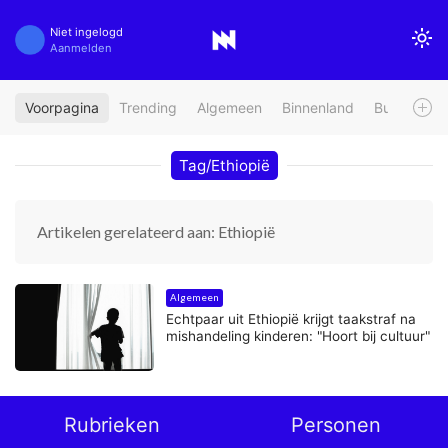
Niet ingelogd
Aanmelden
Voorpagina
Trending
Algemeen
Binnenland
Buitenland
Tag/Ethiopië
Artikelen gerelateerd aan: Ethiopië
Algemeen
Echtpaar uit Ethiopië krijgt taakstraf na
mishandeling kinderen: "Hoort bij cultuur"
Rubrieken
Personen