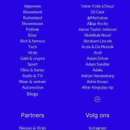
Algemeen
'Joker: Folie à Deux'
Binnenland
50 Cent
Buitenland
@Mattykay
Shownieuws
A$ap Rocky
Politiek
Aaron Taylor-Johnson
Bizar
Abdelhak Nouri
Rich & famous
Abraham Lincoln
Tech
Acda & De Munnik
Virals
Acid
Geld & crypto
Adam Driver
Sport
Adam Sandler
Films & Series
Adele
Radio & TV
Adrian Vandenberg
Weer & verkeer
Adrie Knops
Automotive
After Kingsday tip
Blogs
Partners
Volg ons
Nieuws & Virals
Instagram