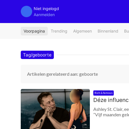
Niet ingelogd
Aanmelden
Voorpagina
Trending
Algemeen
Binnenland
Bu
Tag/geboorte
Artikelen gerelateerd aan: geboorte
Rich & famous
Déze influenc
Ashley St. Clair,
“Vijf maanden gele