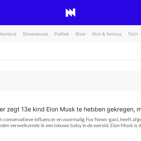
itenland
Shownieuws
Politiek
Bizar
Rich & famous
Tech
er zegt 13e kind Elon Musk te hebben gekregen, mi
 een conservatieve influencer en voormalig Fox News-gast, heeft a
den verwelkomde ik een nieuwe baby in de wereld. Elon Musk is de 