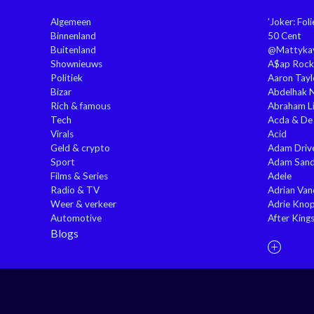
Algemeen
'Joker: Fol
Binnenland
50 Cent
Buitenland
@Mattyka
Shownieuws
A$ap Rock
Politiek
Aaron Tayl
Bizar
Abdelhak 
Rich & famous
Abraham Li
Tech
Acda & De
Virals
Acid
Geld & crypto
Adam Driv
Sport
Adam Sand
Films & Series
Adele
Radio & TV
Adrian Va
Weer & verkeer
Adrie Kno
Automotive
After King
Blogs