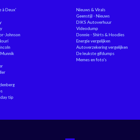
ie à Deux'
Nieuws & Virals
Geenstijl - Nieuws
y
DIKS Autoverhuur
y
Videodump
or-Johnson
Donnie - Shirts & Hoodies
Nouri
Energie vergelijken
ncoln
Autoverzekering vergelijken
 Munnik
De leukste gifdumps
Memes en foto's
er
ler
ndenberg
ps
sday tip