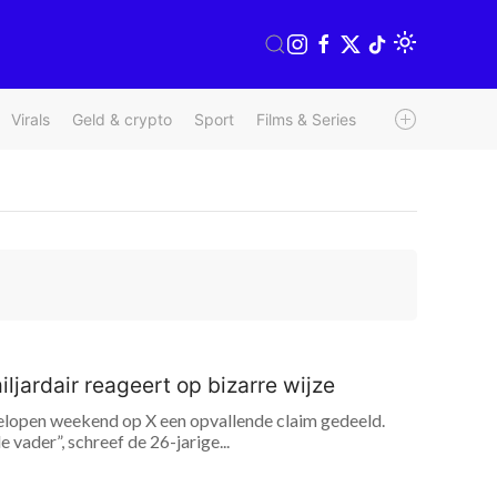
Virals
Geld & crypto
Sport
Films & Series
Radio & TV
We
ljardair reageert op bizarre wijze
fgelopen weekend op X een opvallende claim gedeeld.
vader”, schreef de 26-jarige...