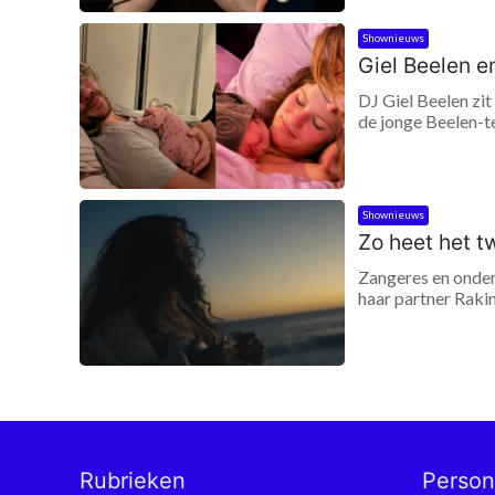
Shownieuws
Giel Beelen e
DJ Giel Beelen zit
de jonge Beelen-te
Shownieuws
Zo heet het 
Zangeres en onde
haar partner Rakim
Rubrieken
Perso