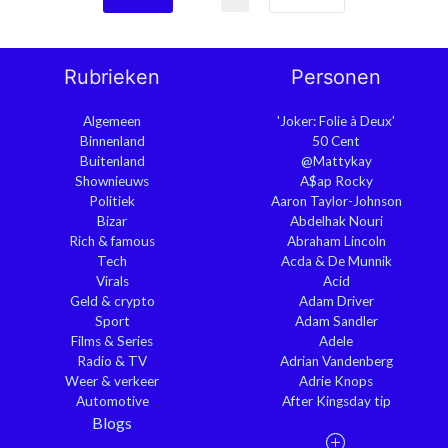
Rubrieken
Personen
Algemeen
'Joker: Folie à Deux'
Binnenland
50 Cent
Buitenland
@Mattykay
Shownieuws
A$ap Rocky
Politiek
Aaron Taylor-Johnson
Bizar
Abdelhak Nouri
Rich & famous
Abraham Lincoln
Tech
Acda & De Munnik
Virals
Acid
Geld & crypto
Adam Driver
Sport
Adam Sandler
Films & Series
Adele
Radio & TV
Adrian Vandenberg
Weer & verkeer
Adrie Knops
Automotive
After Kingsday tip
Blogs