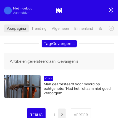
Niet ingelogd
Aanmelden
Voorpagina
Trending
Algemeen
Binnenland
Buitenland
Tag/Gevangenis
Artikelen gerelateerd aan: Gevangenis
Virals
Man gearresteerd voor moord op
echtgenote: 'Had het lichaam niet goed
verborgen'
TERUG
1
2
VERDER