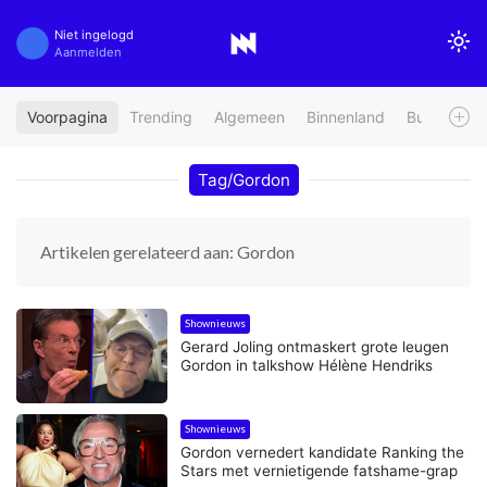
Niet ingelogd
Aanmelden
Voorpagina
Trending
Algemeen
Binnenland
Buitenland
Tag/Gordon
Artikelen gerelateerd aan: Gordon
Shownieuws
Gerard Joling ontmaskert grote leugen
Gordon in talkshow Hélène Hendriks
Shownieuws
Gordon vernedert kandidate Ranking the
Stars met vernietigende fatshame-grap