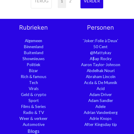
TERUG
1
2
VERDER
Rubrieken
Personen
Algemeen
'Joker: Folie à Deux'
Binnenland
50 Cent
Buitenland
@Mattykay
Shownieuws
A$ap Rocky
Politiek
Aaron Taylor-Johnson
Bizar
Abdelhak Nouri
Rich & famous
Abraham Lincoln
Tech
Acda & De Munnik
Virals
Acid
Geld & crypto
Adam Driver
Sport
Adam Sandler
Films & Series
Adele
Radio & TV
Adrian Vandenberg
Weer & verkeer
Adrie Knops
Automotive
After Kingsday tip
Blogs