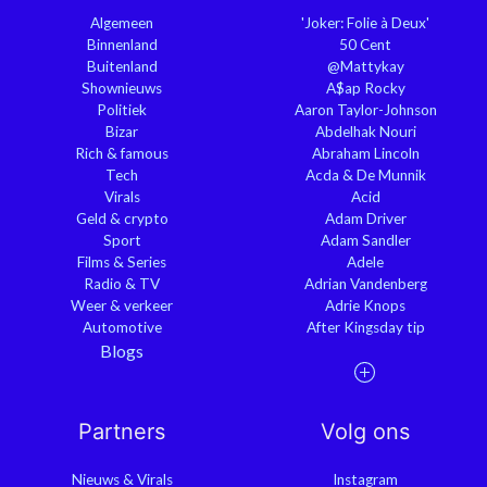
Algemeen
'Joker: Folie à Deux'
Binnenland
50 Cent
Buitenland
@Mattykay
Shownieuws
A$ap Rocky
Politiek
Aaron Taylor-Johnson
Bizar
Abdelhak Nouri
Rich & famous
Abraham Lincoln
Tech
Acda & De Munnik
Virals
Acid
Geld & crypto
Adam Driver
Sport
Adam Sandler
Films & Series
Adele
Radio & TV
Adrian Vandenberg
Weer & verkeer
Adrie Knops
Automotive
After Kingsday tip
Blogs
Partners
Volg ons
Nieuws & Virals
Instagram