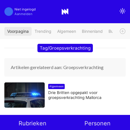
Niet ingelogd
Aanmelden
Voorpagina
Trending
Algemeen
Binnenland
Buitenland
Tag/Groepsverkrachting
Artikelen gerelateerd aan: Groepsverkrachting
Algemeen
Drie Britten opgepakt voor
groepsverkrachting Mallorca
Rubrieken
Personen