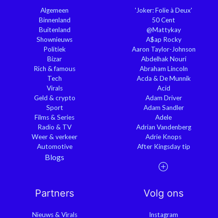
Algemeen
'Joker: Folie à Deux'
Binnenland
50 Cent
Buitenland
@Mattykay
Shownieuws
A$ap Rocky
Politiek
Aaron Taylor-Johnson
Bizar
Abdelhak Nouri
Rich & famous
Abraham Lincoln
Tech
Acda & De Munnik
Virals
Acid
Geld & crypto
Adam Driver
Sport
Adam Sandler
Films & Series
Adele
Radio & TV
Adrian Vandenberg
Weer & verkeer
Adrie Knops
Automotive
After Kingsday tip
Blogs
Partners
Volg ons
Nieuws & Virals
Instagram