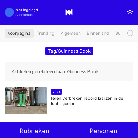
Niet ingelogd
Aanmelden
Voorpagina
Trending
Algemeen
Binnenland
Buitenland
Tag/Guinness Book
Artikelen gerelateerd aan: Guinness Book
Virals
Ieren verbreken record laarzen in de
lucht gooien
Rubrieken
Personen