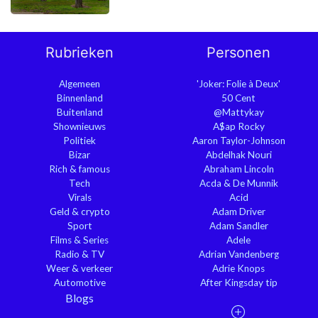
Rubrieken
Personen
Algemeen
'Joker: Folie à Deux'
Binnenland
50 Cent
Buitenland
@Mattykay
Shownieuws
A$ap Rocky
Politiek
Aaron Taylor-Johnson
Bizar
Abdelhak Nouri
Rich & famous
Abraham Lincoln
Tech
Acda & De Munnik
Virals
Acid
Geld & crypto
Adam Driver
Sport
Adam Sandler
Films & Series
Adele
Radio & TV
Adrian Vandenberg
Weer & verkeer
Adrie Knops
Automotive
After Kingsday tip
Blogs