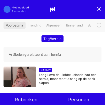
Niet ingelogd
Aanmelden
Voorpagina
Trending
Algemeen
Binnenland
Buitenland
Tag/hernia
Artikelen gerelateerd aan: hernia
Radio & TV
Lang Leve de Liefde: Jolanda had een
hernia, maar moet alsnog op de bank
slapen
Rubrieken
Personen