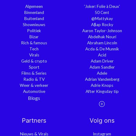
Algemeen
'Joker: Folie à Deux'
Binnenland
50 Cent
Buitenland
@Mattykay
Shownieuws
A$ap Rocky
Politiek
Aaron Taylor-Johnson
Bizar
Abdelhak Nouri
Rich & famous
Abraham Lincoln
Tech
Acda & De Munnik
Virals
Acid
Geld & crypto
Adam Driver
Sport
Adam Sandler
Films & Series
Adele
Radio & TV
Adrian Vandenberg
Weer & verkeer
Adrie Knops
Automotive
After Kingsday tip
Blogs
Partners
Volg ons
Nieuws & Virals
Instagram