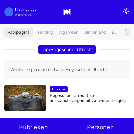
Niet ingelogd
Aanmelden
Voorpagina
Trending
Algemeen
Binnenland
Buitenland
Tag/Hogeschool Utrecht
Artikelen gerelateerd aan: Hogeschool Utrecht
Binnenland
Hogeschool Utrecht stelt
holocaustlezingen uit vanwege dreiging
Rubrieken
Personen