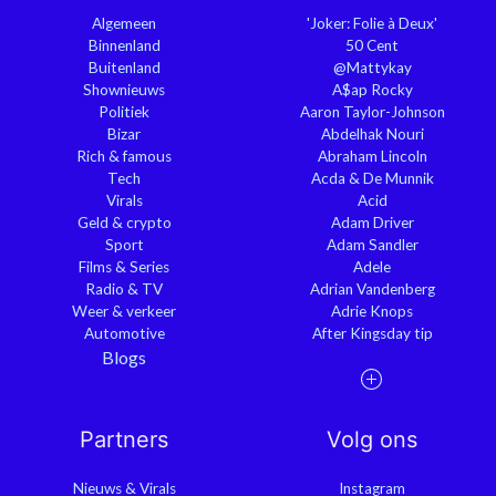
Algemeen
'Joker: Folie à Deux'
Binnenland
50 Cent
Buitenland
@Mattykay
Shownieuws
A$ap Rocky
Politiek
Aaron Taylor-Johnson
Bizar
Abdelhak Nouri
Rich & famous
Abraham Lincoln
Tech
Acda & De Munnik
Virals
Acid
Geld & crypto
Adam Driver
Sport
Adam Sandler
Films & Series
Adele
Radio & TV
Adrian Vandenberg
Weer & verkeer
Adrie Knops
Automotive
After Kingsday tip
Blogs
Partners
Volg ons
Nieuws & Virals
Instagram