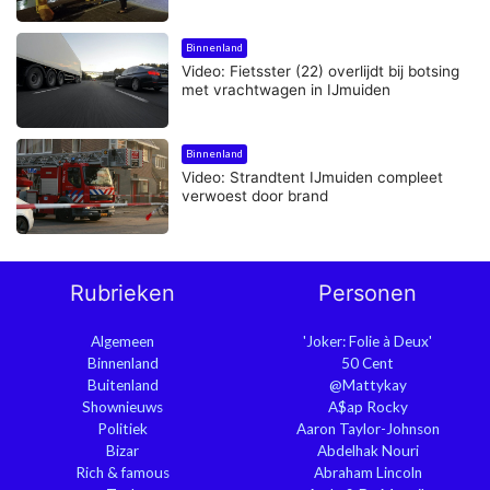
Binnenland
Video: Fietsster (22) overlijdt bij botsing
met vrachtwagen in IJmuiden
Binnenland
Video: Strandtent IJmuiden compleet
verwoest door brand
Rubrieken
Personen
Algemeen
'Joker: Folie à Deux'
Binnenland
50 Cent
Buitenland
@Mattykay
Shownieuws
A$ap Rocky
Politiek
Aaron Taylor-Johnson
Bizar
Abdelhak Nouri
Rich & famous
Abraham Lincoln