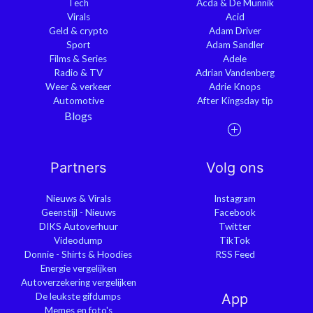
Tech
Acda & De Munnik
Virals
Acid
Geld & crypto
Adam Driver
Sport
Adam Sandler
Films & Series
Adele
Radio & TV
Adrian Vandenberg
Weer & verkeer
Adrie Knops
Automotive
After Kingsday tip
Blogs
Partners
Volg ons
Nieuws & Virals
Instagram
Geenstijl - Nieuws
Facebook
DIKS Autoverhuur
Twitter
Videodump
TikTok
Donnie - Shirts & Hoodies
RSS Feed
Energie vergelijken
Autoverzekering vergelijken
De leukste gifdumps
App
Memes en foto's