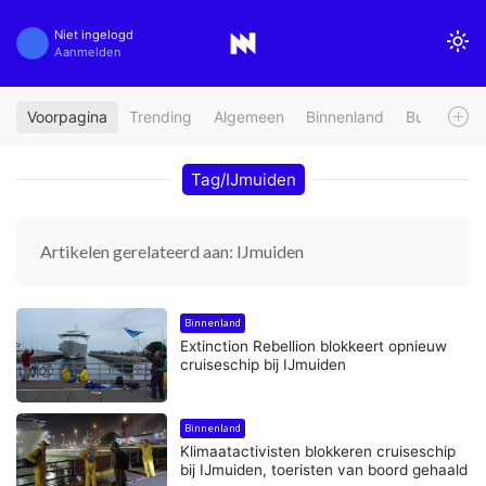
Niet ingelogd
Aanmelden
Voorpagina
Trending
Algemeen
Binnenland
Buitenland
Tag/IJmuiden
Artikelen gerelateerd aan: IJmuiden
Binnenland
Extinction Rebellion blokkeert opnieuw
cruiseschip bij IJmuiden
Binnenland
Klimaatactivisten blokkeren cruiseschip
bij IJmuiden, toeristen van boord gehaald