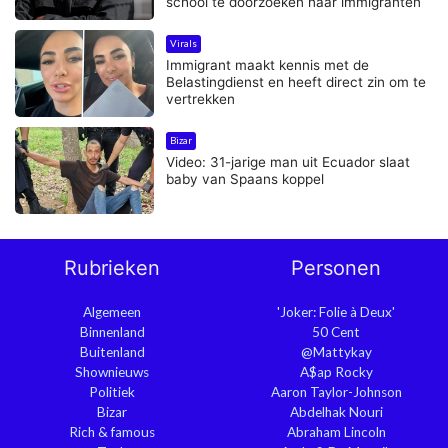
school te doorzoeken naar immigranten
Virals
Immigrant maakt kennis met de
Belastingdienst en heeft direct zin om te
vertrekken
Bizar
Video: 31-jarige man uit Ecuador slaat
baby van Spaans koppel
Rubrieken
Personen
Algemeen
'Joker: Folie à Deux'
Binnenland
50 Cent
Buitenland
@Mattykay
Shownieuws
A$ap Rocky
Politiek
Aaron Taylor-Johnson
Bizar
Abdelhak Nouri
Rich & famous
Abraham Lincoln