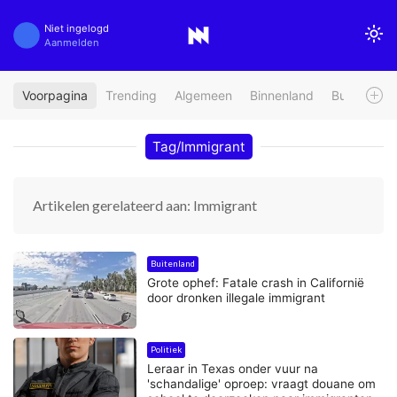
Niet ingelogd
Aanmelden
Voorpagina
Trending
Algemeen
Binnenland
Buitenland
Tag/Immigrant
Artikelen gerelateerd aan: Immigrant
Buitenland
Grote ophef: Fatale crash in Californië
door dronken illegale immigrant
Politiek
Leraar in Texas onder vuur na
'schandalige' oproep: vraagt douane om