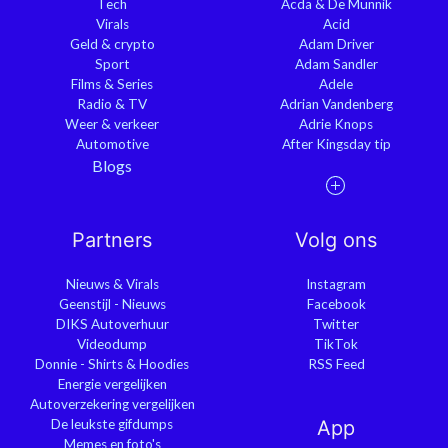
Tech
Acda & De Munnik
Virals
Acid
Geld & crypto
Adam Driver
Sport
Adam Sandler
Films & Series
Adele
Radio & TV
Adrian Vandenberg
Weer & verkeer
Adrie Knops
Automotive
After Kingsday tip
Blogs
Partners
Volg ons
Nieuws & Virals
Instagram
Geenstijl - Nieuws
Facebook
DIKS Autoverhuur
Twitter
Videodump
TikTok
Donnie - Shirts & Hoodies
RSS Feed
Energie vergelijken
Autoverzekering vergelijken
De leukste gifdumps
App
Memes en foto's