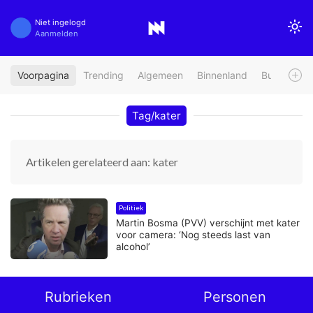
Niet ingelogd
Aanmelden
Voorpagina
Trending
Algemeen
Binnenland
Buitenland
Tag/kater
Artikelen gerelateerd aan: kater
Politiek
Martin Bosma (PVV) verschijnt met kater
voor camera: ‘Nog steeds last van
alcohol’
Rubrieken
Personen