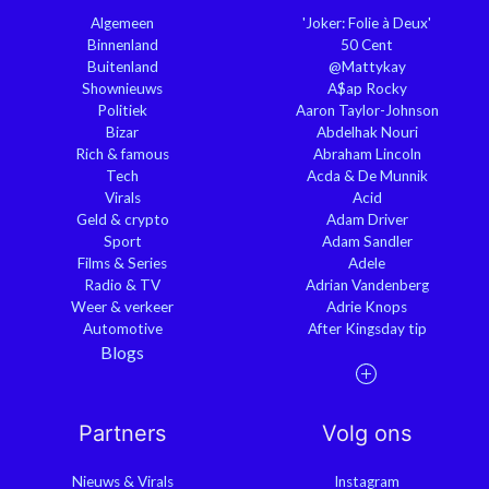
Algemeen
'Joker: Folie à Deux'
Binnenland
50 Cent
Buitenland
@Mattykay
Shownieuws
A$ap Rocky
Politiek
Aaron Taylor-Johnson
Bizar
Abdelhak Nouri
Rich & famous
Abraham Lincoln
Tech
Acda & De Munnik
Virals
Acid
Geld & crypto
Adam Driver
Sport
Adam Sandler
Films & Series
Adele
Radio & TV
Adrian Vandenberg
Weer & verkeer
Adrie Knops
Automotive
After Kingsday tip
Blogs
Partners
Volg ons
Nieuws & Virals
Instagram