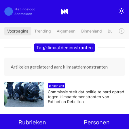
Niet ingelogd
Aanmelden
Voorpagina
Trending
Algemeen
Binnenland
Buitenland
Tag/klimaatdemonstranten
Artikelen gerelateerd aan: klimaatdemonstranten
Binnenland
Commissie stelt dat politie te hard optrad
tegen klimaatdemonstranten van
Extinction Rebellion
Rubrieken
Personen