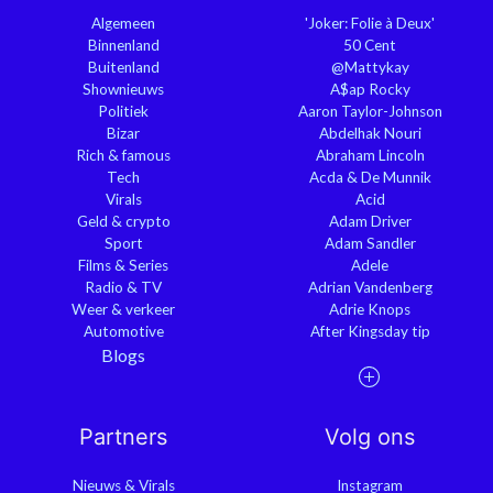
Algemeen
'Joker: Folie à Deux'
Binnenland
50 Cent
Buitenland
@Mattykay
Shownieuws
A$ap Rocky
Politiek
Aaron Taylor-Johnson
Bizar
Abdelhak Nouri
Rich & famous
Abraham Lincoln
Tech
Acda & De Munnik
Virals
Acid
Geld & crypto
Adam Driver
Sport
Adam Sandler
Films & Series
Adele
Radio & TV
Adrian Vandenberg
Weer & verkeer
Adrie Knops
Automotive
After Kingsday tip
Blogs
Partners
Volg ons
Nieuws & Virals
Instagram