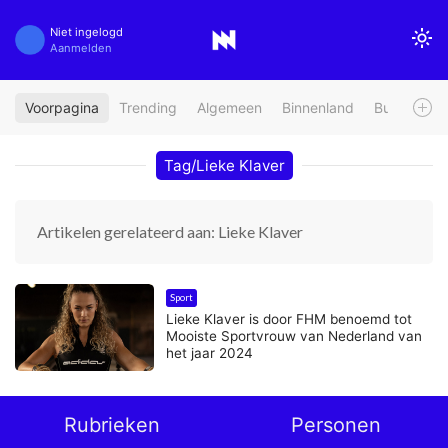
Niet ingelogd
Aanmelden
Voorpagina
Trending
Algemeen
Binnenland
Buitenland
Tag/Lieke Klaver
Artikelen gerelateerd aan: Lieke Klaver
Sport
Lieke Klaver is door FHM benoemd tot
Mooiste Sportvrouw van Nederland van
het jaar 2024
Rubrieken
Personen