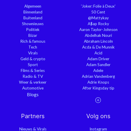
Algemeen
'Joker: Folie à Deux'
Binnenland
50 Cent
Buitenland
@Mattykay
Shownieuws
A$ap Rocky
Politiek
Aaron Taylor-Johnson
Bizar
Abdelhak Nouri
Rich & famous
Abraham Lincoln
Tech
Acda & De Munnik
Virals
Acid
Geld & crypto
Adam Driver
Sport
Adam Sandler
Films & Series
Adele
Radio & TV
Adrian Vandenberg
Weer & verkeer
Adrie Knops
Automotive
After Kingsday tip
Blogs
Partners
Volg ons
Nieuws & Virals
Instagram