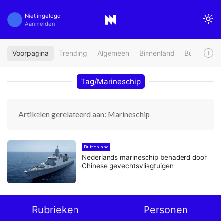
Niet ingelogd
Aanmelden
Voorpagina
Trending
Algemeen
Binnenland
Buitenland
Tag/Marineschip
Artikelen gerelateerd aan: Marineschip
Buitenland
Nederlands marineschip benaderd door
Chinese gevechtsvliegtuigen
Rubrieken
Personen