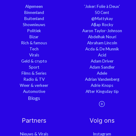
Algemeen
'Joker: Folie à Deux'
Binnenland
50 Cent
Buitenland
@Mattykay
Shownieuws
A$ap Rocky
Politiek
Aaron Taylor-Johnson
Bizar
Abdelhak Nouri
Rich & famous
Abraham Lincoln
Tech
Acda & De Munnik
Virals
Acid
Geld & crypto
Adam Driver
Sport
Adam Sandler
Films & Series
Adele
Radio & TV
Adrian Vandenberg
Weer & verkeer
Adrie Knops
Automotive
After Kingsday tip
Blogs
Partners
Volg ons
Nieuws & Virals
Instagram