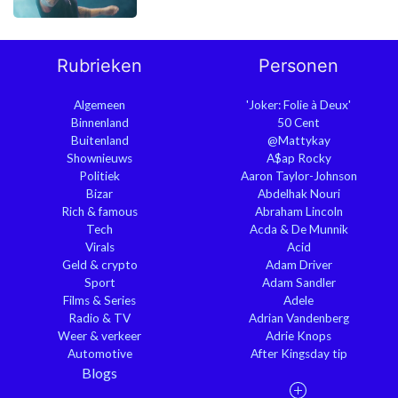
Rubrieken
Personen
Algemeen
'Joker: Folie à Deux'
Binnenland
50 Cent
Buitenland
@Mattykay
Shownieuws
A$ap Rocky
Politiek
Aaron Taylor-Johnson
Bizar
Abdelhak Nouri
Rich & famous
Abraham Lincoln
Tech
Acda & De Munnik
Virals
Acid
Geld & crypto
Adam Driver
Sport
Adam Sandler
Films & Series
Adele
Radio & TV
Adrian Vandenberg
Weer & verkeer
Adrie Knops
Automotive
After Kingsday tip
Blogs