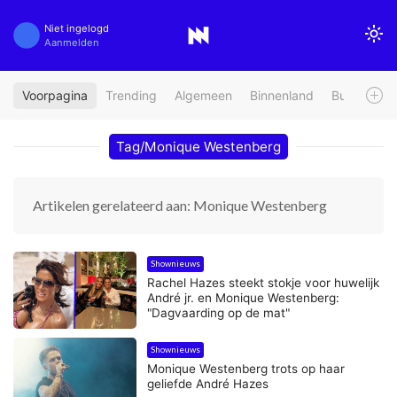
Niet ingelogd
Aanmelden
Voorpagina
Trending
Algemeen
Binnenland
Buitenland
Tag/Monique Westenberg
Artikelen gerelateerd aan: Monique Westenberg
Shownieuws
Rachel Hazes steekt stokje voor huwelijk
André jr. en Monique Westenberg:
"Dagvaarding op de mat"
Shownieuws
Monique Westenberg trots op haar
geliefde André Hazes