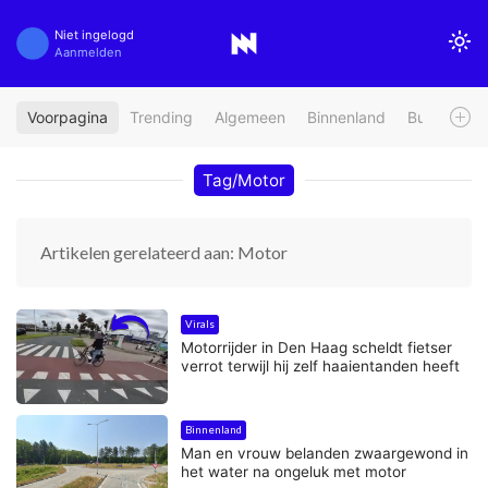
Niet ingelogd
Aanmelden
Voorpagina
Trending
Algemeen
Binnenland
Buitenland
Tag/Motor
Artikelen gerelateerd aan: Motor
Virals
Motorrijder in Den Haag scheldt fietser
verrot terwijl hij zelf haaientanden heeft
Binnenland
Man en vrouw belanden zwaargewond in
het water na ongeluk met motor