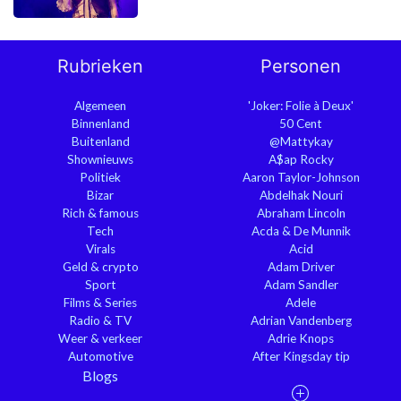
Rubrieken
Personen
Algemeen
'Joker: Folie à Deux'
Binnenland
50 Cent
Buitenland
@Mattykay
Shownieuws
A$ap Rocky
Politiek
Aaron Taylor-Johnson
Bizar
Abdelhak Nouri
Rich & famous
Abraham Lincoln
Tech
Acda & De Munnik
Virals
Acid
Geld & crypto
Adam Driver
Sport
Adam Sandler
Films & Series
Adele
Radio & TV
Adrian Vandenberg
Weer & verkeer
Adrie Knops
Automotive
After Kingsday tip
Blogs