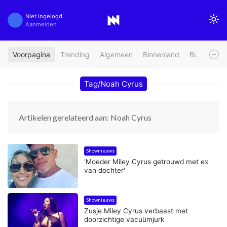
Niet ingelogd
Aanmelden
Voorpagina
Trending
Algemeen
Binnenland
Buitenland
Tag/Noah Cyrus
Artikelen gerelateerd aan: Noah Cyrus
Shownieuws
'Moeder Miley Cyrus getrouwd met ex
van dochter'
Shownieuws
Zusje Miley Cyrus verbaast met
doorzichtige vacuümjurk