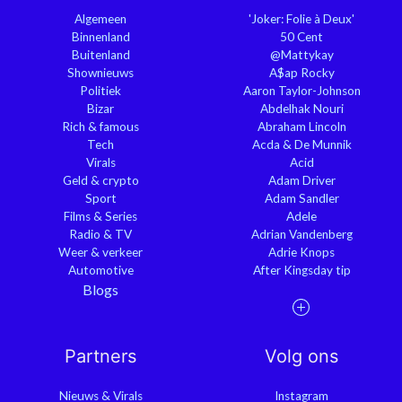
Algemeen
'Joker: Folie à Deux'
Binnenland
50 Cent
Buitenland
@Mattykay
Shownieuws
A$ap Rocky
Politiek
Aaron Taylor-Johnson
Bizar
Abdelhak Nouri
Rich & famous
Abraham Lincoln
Tech
Acda & De Munnik
Virals
Acid
Geld & crypto
Adam Driver
Sport
Adam Sandler
Films & Series
Adele
Radio & TV
Adrian Vandenberg
Weer & verkeer
Adrie Knops
Automotive
After Kingsday tip
Blogs
Partners
Volg ons
Nieuws & Virals
Instagram