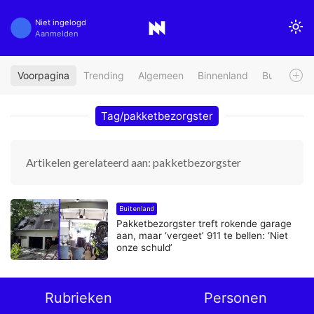
Niet ingelogd
Aanmelden
Voorpagina
Trending
Algemeen
Binnenland
Buitenland
Tag/pakketbezorgster
Artikelen gerelateerd aan: pakketbezorgster
Buitenland
Pakketbezorgster treft rokende garage
aan, maar ‘vergeet’ 911 te bellen: ‘Niet
onze schuld’
Rubrieken
Personen