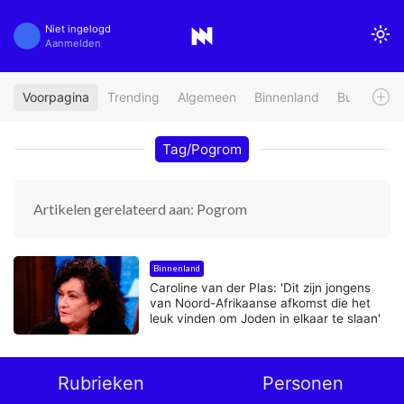
Niet ingelogd
Aanmelden
Voorpagina
Trending
Algemeen
Binnenland
Buitenland
Tag/Pogrom
Artikelen gerelateerd aan: Pogrom
Binnenland
Caroline van der Plas: 'Dit zijn jongens
van Noord-Afrikaanse afkomst die het
leuk vinden om Joden in elkaar te slaan'
Rubrieken
Personen