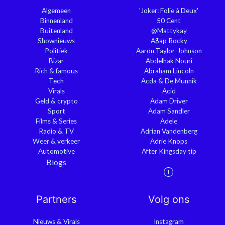
Algemeen
'Joker: Folie à Deux'
Binnenland
50 Cent
Buitenland
@Mattykay
Shownieuws
A$ap Rocky
Politiek
Aaron Taylor-Johnson
Bizar
Abdelhak Nouri
Rich & famous
Abraham Lincoln
Tech
Acda & De Munnik
Virals
Acid
Geld & crypto
Adam Driver
Sport
Adam Sandler
Films & Series
Adele
Radio & TV
Adrian Vandenberg
Weer & verkeer
Adrie Knops
Automotive
After Kingsday tip
Blogs
Partners
Volg ons
Nieuws & Virals
Instagram