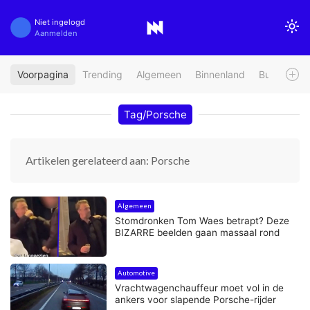
Niet ingelogd
Aanmelden
Voorpagina
Trending
Algemeen
Binnenland
Buitenland
Tag/Porsche
Artikelen gerelateerd aan: Porsche
Algemeen
Stomdronken Tom Waes betrapt? Deze
BIZARRE beelden gaan massaal rond
Automotive
Vrachtwagenchauffeur moet vol in de
ankers voor slapende Porsche-rijder