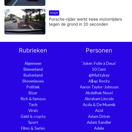
Virals
Porsche-rijder werkt twee motorrijders
tegen de grond in 20 seconden
Rubrieken
Personen
Algemeen
'Joker: Folie à Deux'
Binnenland
50 Cent
Buitenland
@Mattykay
Shownieuws
A$ap Rocky
Politiek
Aaron Taylor-Johnson
Bizar
Abdelhak Nouri
Rich & famous
Abraham Lincoln
Tech
Acda & De Munnik
Virals
Acid
Geld & crypto
Adam Driver
Sport
Adam Sandler
Films & Series
Adele