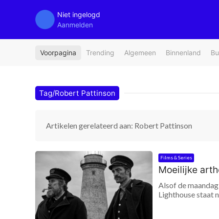
Niet ingelogd
Aanmelden
Voorpagina
Trending
Algemeen
Binnenland
Bu
Tag/Robert Pattinson
Artikelen gerelateerd aan: Robert Pattinson
Films & Series
Moeilijke art
Alsof de maandag 
Lighthouse staat n