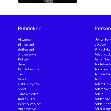
Rubrieken
Perso
Algemeen
'Joker: Fol
Binnenland
50 Cent
Buitenland
@Mattyka
Shownieuws
A$ap Rock
Politiek
Aaron Tayl
Bizar
Abdelhak 
Rich & famous
Abraham Li
Tech
Acda & De
Virals
Acid
Geld & crypto
Adam Driv
Sport
Adam Sand
Films & Series
Adele
Radio & TV
Adrian Va
Weer & verkeer
Adrie Kno
Automotive
After King