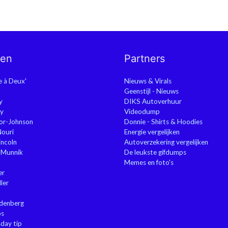
nen
Partners
ie à Deux'
Nieuws & Virals
Geenstijl - Nieuws
y
DIKS Autoverhuur
y
Videodump
or-Johnson
Donnie - Shirts & Hoodies
Nouri
Energie vergelijken
ncoln
Autoverzekering vergelijken
 Munnik
De leukste gifdumps
Memes en foto's
er
ler
ndenberg
ps
sday tip