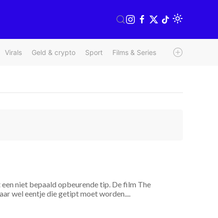
Virals
Geld & crypto
Sport
Films & Series
Radio & TV
We
een niet bepaald opbeurende tip. De film The
ar wel eentje die getipt moet worden....