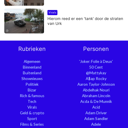
Virals
Hierom reed er een 'tank' door de straten
van Urk
Rubrieken
Personen
Algemeen
'Joker: Folie à Deux'
Binnenland
50 Cent
Buitenland
@Mattykay
Shownieuws
A$ap Rocky
Politiek
Aaron Taylor-Johnson
Bizar
Abdelhak Nouri
Rich & famous
Abraham Lincoln
Tech
Acda & De Munnik
Virals
Acid
Geld & crypto
Adam Driver
Sport
Adam Sandler
Films & Series
Adele