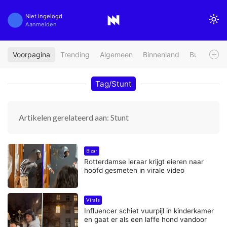
Niet ingelogd
Aanmelden
Voorpagina
Trending
Algemeen
Binnenland
Buitenland
Tag/Stunt
Artikelen gerelateerd aan: Stunt
Bizar
Rotterdamse leraar krijgt eieren naar
hoofd gesmeten in virale video
Virals
Influencer schiet vuurpijl in kinderkamer
en gaat er als een laffe hond vandoor