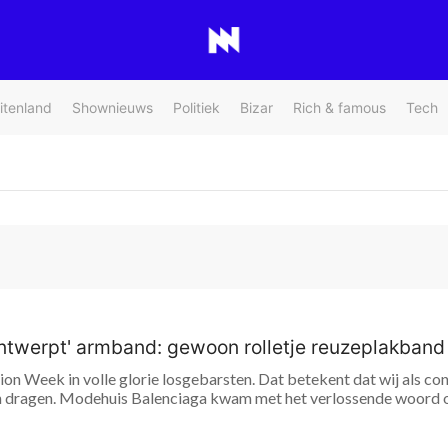
itenland
Shownieuws
Politiek
Bizar
Rich & famous
Tech
ntwerpt' armband: gewoon rolletje reuzeplakband
shion Week in volle glorie losgebarsten. Dat betekent dat wij als 
 dragen. Modehuis Balenciaga kwam met het verlossende woord op 