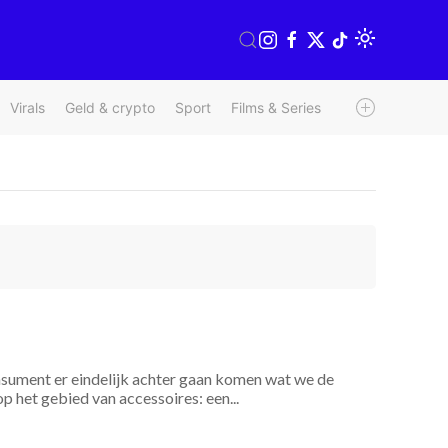
Virals
Geld & crypto
Sport
Films & Series
Radio & TV
We
consument er eindelijk achter gaan komen wat we de
het gebied van accessoires: een...