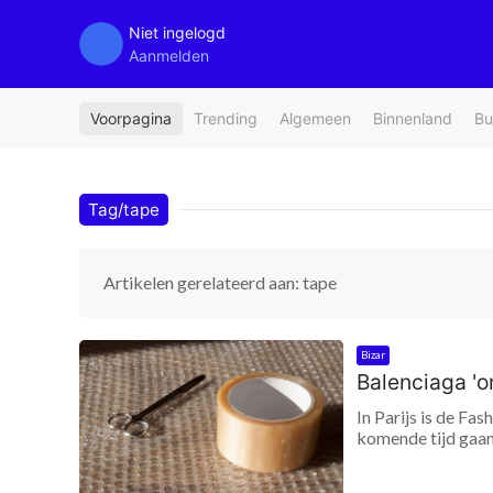
Niet ingelogd
Aanmelden
Voorpagina
Trending
Algemeen
Binnenland
Bu
Tag/tape
Artikelen gerelateerd aan: tape
Bizar
Balenciaga 'o
In Parijs is de Fa
komende tijd gaan