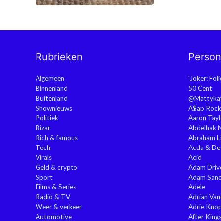
Rubrieken
Perso
Algemeen
'Joker: Fol
Binnenland
50 Cent
Buitenland
@Mattyka
Shownieuws
A$ap Rock
Politiek
Aaron Tayl
Bizar
Abdelhak 
Rich & famous
Abraham Li
Tech
Acda & De
Virals
Acid
Geld & crypto
Adam Driv
Sport
Adam Sand
Films & Series
Adele
Radio & TV
Adrian Va
Weer & verkeer
Adrie Kno
Automotive
After King