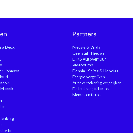
nen
Partners
ie à Deux'
Nieuws & Virals
Geenstijl - Nieuws
y
DIKS Autoverhuur
y
Videodump
or-Johnson
Donnie - Shirts & Hoodies
Nouri
Energie vergelijken
ncoln
Autoverzekering vergelijken
 Munnik
De leukste gifdumps
Memes en foto's
er
ler
ndenberg
ps
sday tip