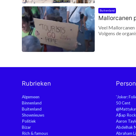
Buitenland
Mallorcanen 
Veel Mallorcanen 
Volgens de organis
Rubrieken
Perso
Algemeen
'Joker: Fol
Binnenland
50 Cent
Buitenland
@Mattyka
Shownieuws
A$ap Rock
Politiek
Aaron Tayl
Bizar
Abdelhak 
Rich & famous
Abraham Li