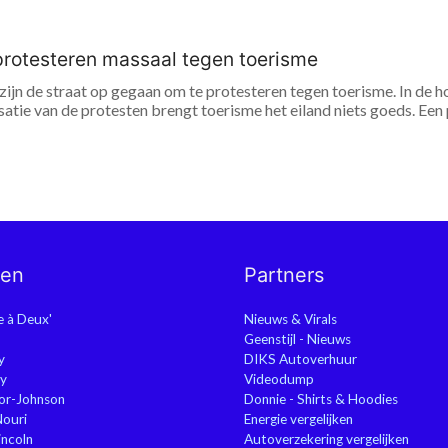
protesteren massaal tegen toerisme
zijn de straat op gegaan om te protesteren tegen toerisme. In de 
atie van de protesten brengt toerisme het eiland niets goeds. Een
nen
Partners
ie à Deux'
Nieuws & Virals
Geenstijl - Nieuws
y
DIKS Autoverhuur
y
Videodump
or-Johnson
Donnie - Shirts & Hoodies
Nouri
Energie vergelijken
ncoln
Autoverzekering vergelijken