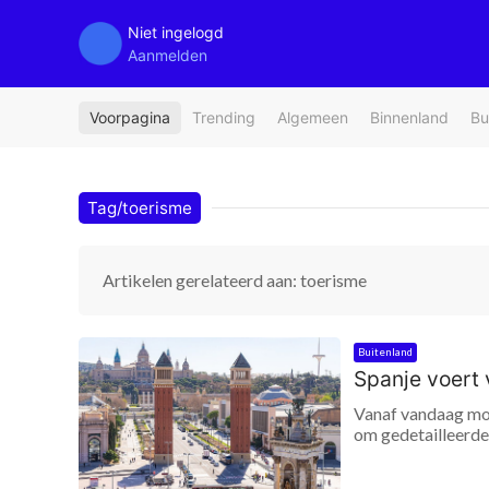
Niet ingelogd
Aanmelden
Voorpagina
Trending
Algemeen
Binnenland
Bu
Tag/toerisme
Artikelen gerelateerd aan: toerisme
Buitenland
Spanje voert v
Vanaf vandaag moe
om gedetailleerde 