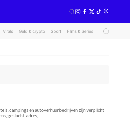
Virals
Geld & crypto
Sport
Films & Series
Radio & TV
We
tels, campings en autoverhuurbedrijven zijn verplicht
s, geslacht, adres,...