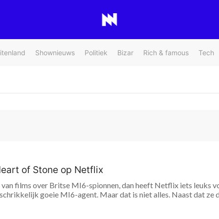
itenland
Shownieuws
Politiek
Bizar
Rich & famous
Tech
art of Stone op Netflix
van films over Britse MI6-spionnen, dan heeft Netflix iets leuks voo
chrikkelijk goeie MI6-agent. Maar dat is niet alles. Naast dat ze de 