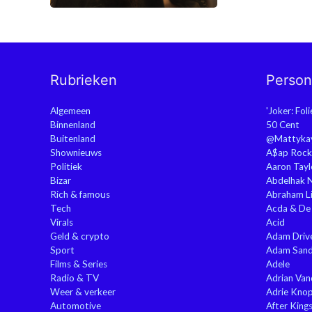
Rubrieken
Perso
Algemeen
'Joker: Fol
Binnenland
50 Cent
Buitenland
@Mattyka
Shownieuws
A$ap Rock
Politiek
Aaron Tayl
Bizar
Abdelhak 
Rich & famous
Abraham Li
Tech
Acda & De
Virals
Acid
Geld & crypto
Adam Driv
Sport
Adam Sand
Films & Series
Adele
Radio & TV
Adrian Va
Weer & verkeer
Adrie Kno
Automotive
After King