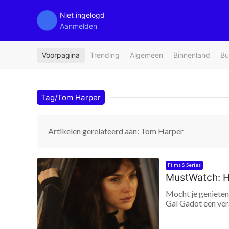
Niet ingelogd
Aanmelden
Voorpagina
Trending
Algemeen
Binnenland
Bu
Tag/Tom Harper
Artikelen gerelateerd aan: Tom Harper
Films & Series
MustWatch: He
Mocht je genieten 
Gal Gadot een vers