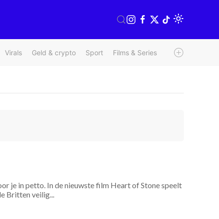
Virals
Geld & crypto
Sport
Films & Series
Radio & TV
We
r je in petto. In de nieuwste film Heart of Stone speelt
Britten veilig...