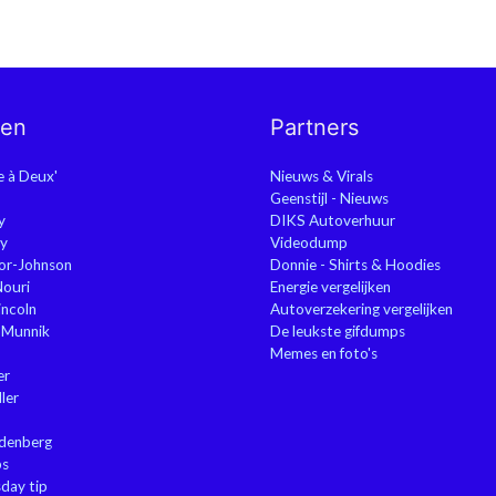
nen
Partners
ie à Deux'
Nieuws & Virals
Geenstijl - Nieuws
y
DIKS Autoverhuur
y
Videodump
or-Johnson
Donnie - Shirts & Hoodies
Nouri
Energie vergelijken
ncoln
Autoverzekering vergelijken
 Munnik
De leukste gifdumps
Memes en foto's
er
ler
ndenberg
ps
sday tip