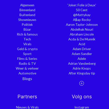
Algemeen
'Joker: Folie à Deux'
Binnenland
50 Cent
Buitenland
@Mattykay
Shownieuws
A$ap Rocky
Politiek
Aaron Taylor-Johnson
Bizar
Abdelhak Nouri
Rich & famous
Abraham Lincoln
Tech
Acda & De Munnik
Virals
Acid
Geld & crypto
Adam Driver
Sport
Adam Sandler
Films & Series
Adele
Radio & TV
Adrian Vandenberg
Weer & verkeer
Adrie Knops
Automotive
After Kingsday tip
Blogs
Partners
Volg ons
Nieuws & Virals
Instagram