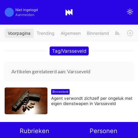
Niet ingelogd
Aanmelden
Voorpagina
Trending
Algemeen
Binnenland
Buitenland
Tag/Varsseveld
Artikelen gerelateerd aan: Varsseveld
Binnenland
Agent verwondt zichzelf per ongeluk met
eigen dienstwapen in Varsseveld
Rubrieken
Personen