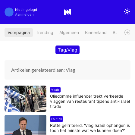
Niet ingelogd
Aanmelden
Voorpagina
Trending
Algemeen
Binnenland
Buitenland
Tag/Vlag
Artikelen gerelateerd aan: Vlag
Virals
Oliedomme influencer trekt verkeerde
vlaggen van restaurant tijdens anti-Israël
tirade
Politiek
Rutte geïrriteerd: 'Vlag Israël ophangen is
toch het minste wat we kunnen doen?'