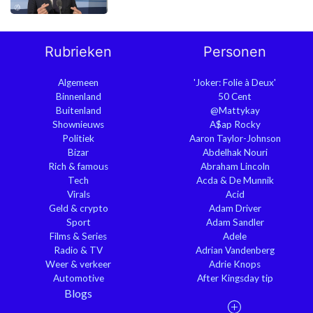
Rubrieken
Personen
Algemeen
'Joker: Folie à Deux'
Binnenland
50 Cent
Buitenland
@Mattykay
Shownieuws
A$ap Rocky
Politiek
Aaron Taylor-Johnson
Bizar
Abdelhak Nouri
Rich & famous
Abraham Lincoln
Tech
Acda & De Munnik
Virals
Acid
Geld & crypto
Adam Driver
Sport
Adam Sandler
Films & Series
Adele
Radio & TV
Adrian Vandenberg
Weer & verkeer
Adrie Knops
Automotive
After Kingsday tip
Blogs