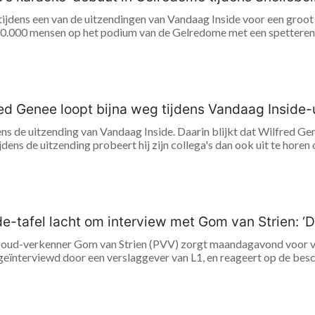
 tijdens een van de uitzendingen van Vandaag Inside voor een gro
30.000 mensen op het podium van de Gelredome met een spetterend
ed Genee loopt bijna weg tijdens Vandaag Inside-
ns de uitzending van Vandaag Inside. Daarin blijkt dat Wilfred Ge
dens de uitzending probeert hij zijn collega's dan ook uit te horen o
-tafel lacht om interview met Gom van Strien: ‘Dit
 oud-verkenner Gom van Strien (PVV) zorgt maandagavond voor veel
geïnterviewd door een verslaggever van L1, en reageert op de besc