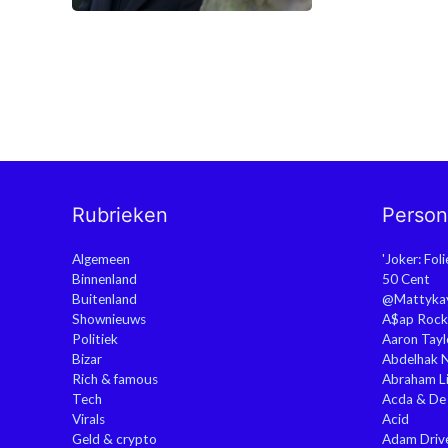
Rubrieken
Perso
Algemeen
'Joker: Fol
Binnenland
50 Cent
Buitenland
@Mattyka
Shownieuws
A$ap Rock
Politiek
Aaron Tayl
Bizar
Abdelhak 
Rich & famous
Abraham Li
Tech
Acda & De
Virals
Acid
Geld & crypto
Adam Driv