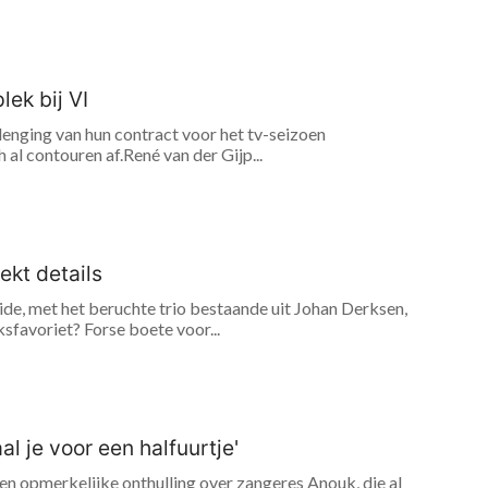
lek bij VI
lenging van hun contract voor het tv-seizoen
l contouren af.René van der Gijp...
ekt details
ide, met het beruchte trio bestaande uit Johan Derksen,
sfavoriet? Forse boete voor...
l je voor een halfuurtje'
n opmerkelijke onthulling over zangeres Anouk, die al