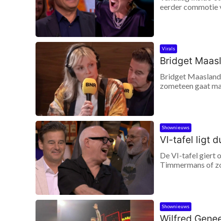
eerder commotie v
Virals
Bridget Maasl
Bridget Maasland 
zometeen gaat mans
Shownieuws
VI-tafel ligt
De VI-tafel giert 
Timmermans of zo"
Shownieuws
Wilfred Genee