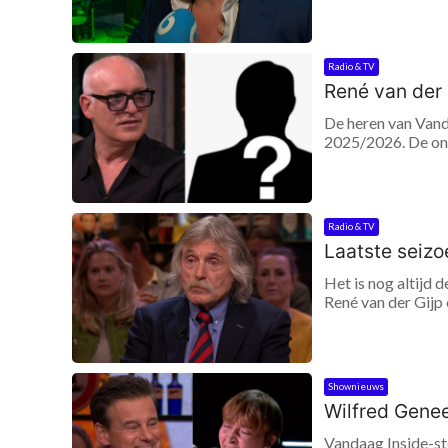
Radio & TV
René van der G
De heren van Vand
2025/2026. De ond
Radio & TV
Laatste seizo
Het is nog altijd
René van der Gijp
Shownieuws
Wilfred Genee
Vandaag Inside-st