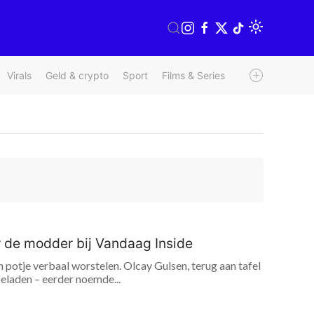
Virals
Geld & crypto
Sport
Films & Series
Radio & TV
We
r de modder bij Vandaag Inside
n potje verbaal worstelen. Olcay Gulsen, terug aan tafel
beladen – eerder noemde...