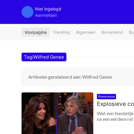
Niet ingelogd
Aanmelden
Voorpagina
Trending
Algemeen
Binnenland
Bu
Tag/Wilfred Genee
Artikelen gerelateerd aan: Wilfred Genee
Shownieuws
Explosieve co
Wat een feestelijk
na een eerdere rel