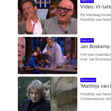
Radio & TV
Video: VI-taf
Bij Vandaag Insid
Matthijs van Nieuw
Radio & TV
Jan Boskamp i
Het was maandavon
over Jan Boskamp, 
Shownieuws
'Matthijs va
Matthijs van Nieu
Ochtendshow. Het 