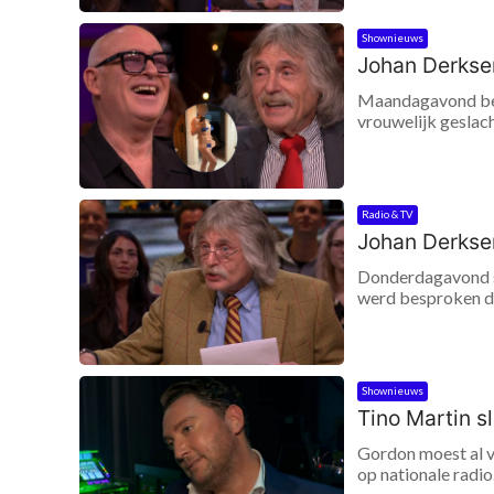
Shownieuws
Johan Derksen
Maandagavond besp
vrouwelijk geslac
Radio & TV
Johan Derksen
Donderdagavond sc
werd besproken dat
Shownieuws
Tino Martin s
Gordon moest al ve
op nationale radio