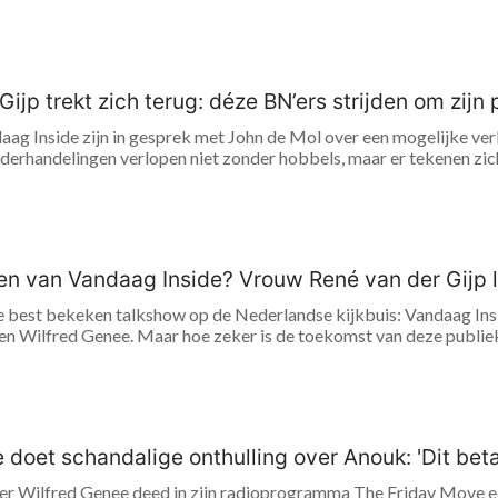
ijp trekt zich terug: déze BN’ers strijden om zijn p
aag Inside zijn in gesprek met John de Mol over een mogelijke ver
erhandelingen verlopen niet zonder hobbels, maar er tekenen zich a
en van Vandaag Inside? Vrouw René van der Gijp l
 de best bekeken talkshow op de Nederlandse kijkbuis: Vandaag Ins
 en Wilfred Genee. Maar hoe zeker is de toekomst van deze publiek
 doet schandalige onthulling over Anouk: 'Dit betaa
er Wilfred Genee deed in zijn radioprogramma The Friday Move ee