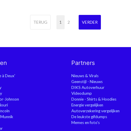
TERUG
1
2
VERDER
nen
Partners
ie à Deux'
Nieuws & Virals
Geenstijl - Nieuws
y
DIKS Autoverhuur
y
Videodump
or-Johnson
Donnie - Shirts & Hoodies
Nouri
Energie vergelijken
ncoln
Autoverzekering vergelijken
 Munnik
De leukste gifdumps
Memes en foto's
er