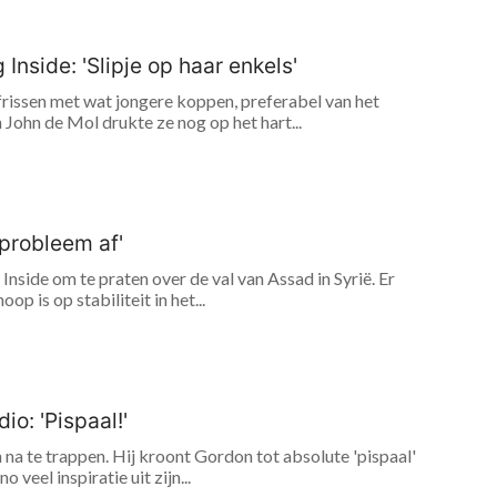
nside: 'Slipje op haar enkels'
issen met wat jongere koppen, preferabel van het
ohn de Mol drukte ze nog op het hart...
nprobleem af'
side om te praten over de val van Assad in Syrië. Er
 is op stabiliteit in het...
o: 'Pispaal!'
na te trappen. Hij kroont Gordon tot absolute 'pispaal'
eel inspiratie uit zijn...