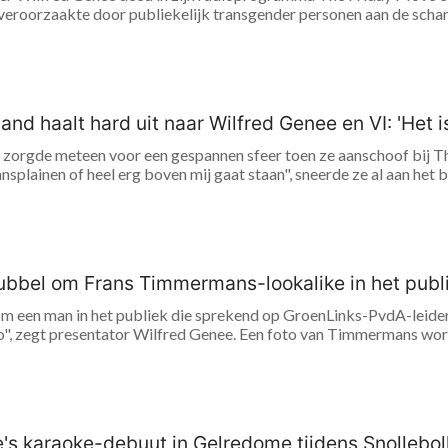
eroorzaakte door publiekelijk transgender personen aan de schan
and haalt hard uit naar Wilfred Genee en VI: 'Het 
zorgde meteen voor een gespannen sfeer toen ze aanschoof bij The
plainen of heel erg boven mij gaat staan", sneerde ze al aan het b
 dubbel om Frans Timmermans-lookalike in het publ
om een man in het publiek die sprekend op GroenLinks-PvdA-leider 
, zegt presentator Wilfred Genee. Een foto van Timmermans wordt 
's karaoke-debuut in Gelredome tijdens Snollebol