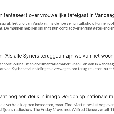
 fantaseert over vrouwelijke tafelgast in Vandaag I
rak het trio van Vandaag Inside hoe ze hun talkshow kunnen opfr
ht. De mannen hebben onlangs hun contractverlenging getekend en J
: ‘Als alle Syriërs teruggaan zijn we van het woo
hoof journalist en documentairemaker Sinan Can aan in Vandaag In
 veel Syrische vluchtelingen overwegen om terug te keren, nu er hoop
laat nog een deuk in imago Gordon op nationale radi
le verbale klappen incasseren, maar Tino Martin besluit nog even 
.Tijdens radioshow The Friday Move met Wilfred Genee vertelt Tino v