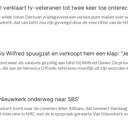
el verklaart tv-veteranen tot twee keer toe ontere
e wilde Johan Derksen vrijdagavond een serieus punt maken over ee
kerk, dat van tafel zou zijn geveegd door de voorzitter van de NP
s Wilfred spuugzat en verkoopt hem een klap: ‘’Je
d weer als vanouds gezellig aan tafel bij Wilfred Genee. De prese
die aan de Veronica Offside-tafel even moeilijk uit zijn woorden kw
n Nieuwkerk onderweg naar SBS'
wkerk komt naar de commerciëlen. Althans, dat beweert Vandaag 
interview in NRC met de in opspraak geraakte Van Nieuwkerk maa