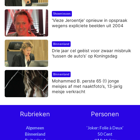
Shownieuws
'Vieze Jeroentje' opnieuw in opspraak
wegens expliciete beelden uit 2004
Binnenland
Drie jaar cel geëist voor zwaar misbruik
‘tussen de auto’s’ op Koningsdag
Binnenland
Mohammed B. perste 65 (!) jonge
meisjes af met naaktfoto’s, 13-jarig
meisje verkracht
Rubrieken
Personen
Algemeen
'Joker: Folie à Deux'
Binnenland
50 Cent