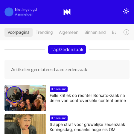
Niet ingelogd
Aanmelden
Voorpagina
Trending
Algemeen
Binnenland
Buitenland
Tag/zedenzaak
Artikelen gerelateerd aan: zedenzaak
Binnenland
Felle kritiek op rechter Borsato-zaak na
delen van controversiële content online
Binnenland
Slappe straf voor gruwelijke zedenzaak
Koningsdag, ondanks hoge eis OM