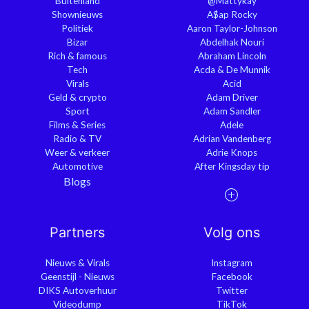
Buitenland
@Mattykay
Shownieuws
A$ap Rocky
Politiek
Aaron Taylor-Johnson
Bizar
Abdelhak Nouri
Rich & famous
Abraham Lincoln
Tech
Acda & De Munnik
Virals
Acid
Geld & crypto
Adam Driver
Sport
Adam Sandler
Films & Series
Adele
Radio & TV
Adrian Vandenberg
Weer & verkeer
Adrie Knops
Automotive
After Kingsday tip
Blogs
Partners
Volg ons
Nieuws & Virals
Instagram
Geenstijl - Nieuws
Facebook
DIKS Autoverhuur
Twitter
Videodump
TikTok