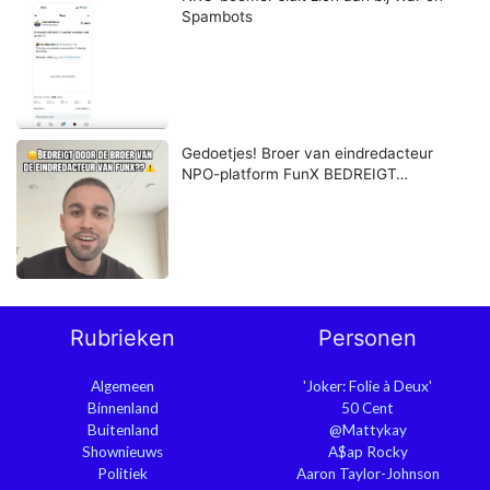
Spambots
Gedoetjes! Broer van eindredacteur
NPO-platform FunX BEDREIGT…
Rubrieken
Personen
Algemeen
'Joker: Folie à Deux'
Binnenland
50 Cent
Buitenland
@Mattykay
Shownieuws
A$ap Rocky
Politiek
Aaron Taylor-Johnson