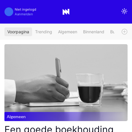
Niet ingelogd
Aanmelden
Voorpagina
Trending
Algemeen
Binnenland
Buitenland
Algemeen
Een goede boekhouding