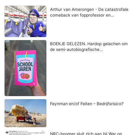
Arthur van Amerongen - De catastrofale
comeback van fopprofessor en…
BOEKJE GELEZEN. Hardop gelachen om
de semi-autobiografische…
Feynman en/of Feiten – Bedrijfsrisico?
NRC-boomer sluit zich aan bij War on