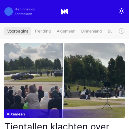
Niet ingelogd
Aanmelden
Voorpagina
Trending
Algemeen
Binnenland
Buitenland
Algemeen
Tientallen klachten over