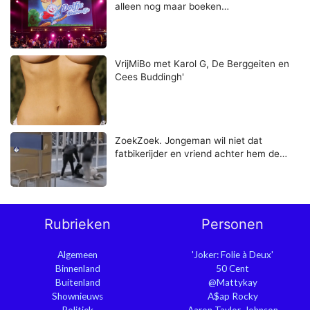
alleen nog maar boeken…
VrijMiBo met Karol G, De Berggeiten en
Cees Buddingh'
ZoekZoek. Jongeman wil niet dat
fatbikerijder en vriend achter hem de…
Rubrieken
Personen
Algemeen
'Joker: Folie à Deux'
Binnenland
50 Cent
Buitenland
@Mattykay
Shownieuws
A$ap Rocky
Politiek
Aaron Taylor-Johnson