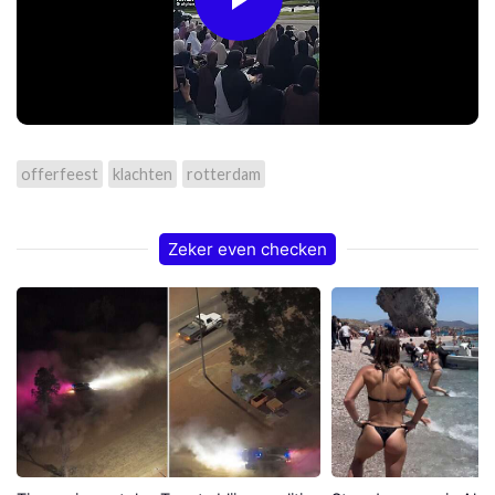
Play
Video
offerfeest
klachten
rotterdam
Zeker even checken