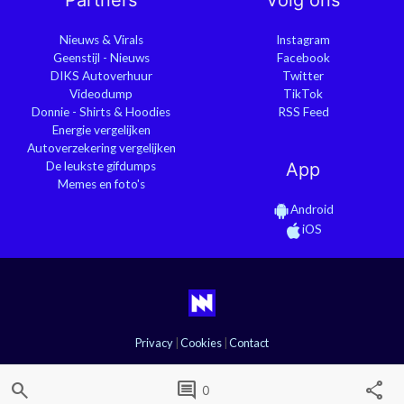
Partners
Volg ons
Nieuws & Virals
Instagram
Geenstijl - Nieuws
Facebook
DIKS Autoverhuur
Twitter
Videodump
TikTok
Donnie - Shirts & Hoodies
RSS Feed
Energie vergelijken
Autoverzekering vergelijken
De leukste gifdumps
App
Memes en foto's
Android
iOS
Privacy
|
Cookies
|
Contact
search
comment
share
0