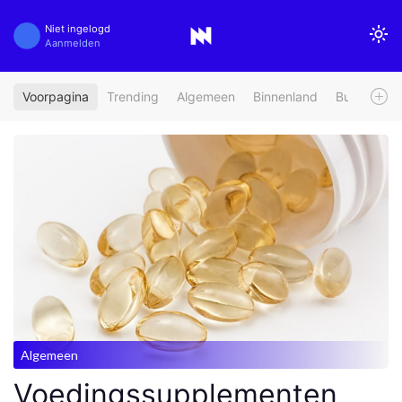
Niet ingelogd
Aanmelden
Voorpagina
Trending
Algemeen
Binnenland
Buitenland
Algemeen
Voedingssupplementen