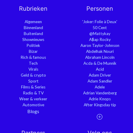
Rubrieken
Personen
Algemeen
'Joker: Folie à Deux'
Binnenland
50 Cent
Buitenland
@Mattykay
Shownieuws
A$ap Rocky
Politiek
Aaron Taylor-Johnson
Bizar
Abdelhak Nouri
Rich & famous
Abraham Lincoln
Tech
Acda & De Munnik
Virals
Acid
Geld & crypto
Adam Driver
Sport
Adam Sandler
Films & Series
Adele
Radio & TV
Adrian Vandenberg
Weer & verkeer
Adrie Knops
Automotive
After Kingsday tip
Blogs